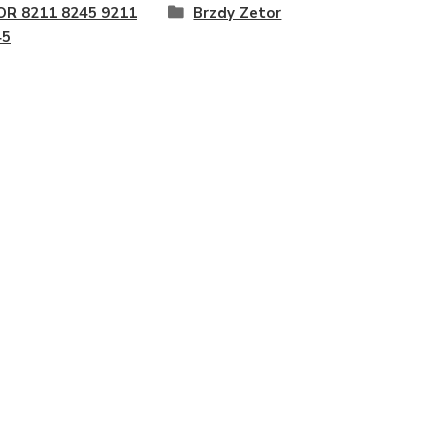
OR 8211 8245 9211
Brzdy Zetor
45