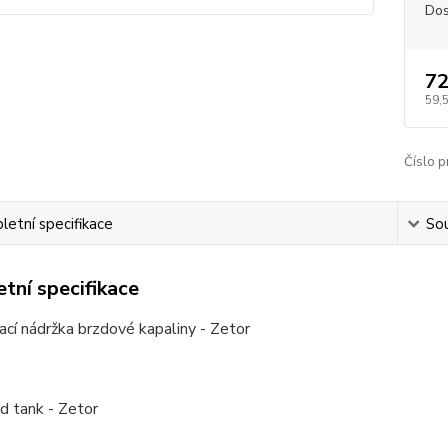
Dos
72
59,
Číslo p
etní specifikace
Sou
tní specifikace
cí nádržka brzdové kapaliny - Zetor
id tank - Zetor