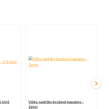
 litrů
Víčko nádržky brzdové kapaliny -
Gu
Zetor