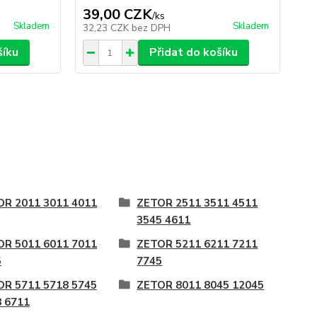
39,00 CZK
2
/
ks
Skladem
Skladem
32,23 CZK
bez DPH
16
šíku
Přidat do košíku
OR 2011 3011 4011
ZETOR 2511 3511 4511
3545 4611
OR 5011 6011 7011
ZETOR 5211 6211 7211
5
7745
OR 5711 5718 5745
ZETOR 8011 8045 12045
 6711