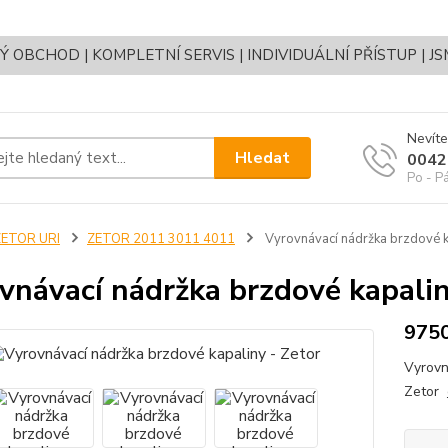
OBCHOD | KOMPLETNÍ SERVIS | INDIVIDUÁLNÍ PŘÍSTUP | J
Nevíte
Hledat
0042
Po - P
ZETOR URI
ZETOR 2011 3011 4011
Vyrovnávací nádržka brzdové k
vnávací nádržka brzdové kapalin
975
Vyrovn
Zetor