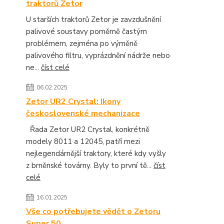
traktorů Zetor
U starších traktorů Zetor je zavzdušnění
palivové soustavy poměrně častým
problémem, zejména po výměně
palivového filtru, vyprázdnění nádrže nebo
ne...
číst celé
06.02.2025
Zetor UR2 Crystal: Ikony
československé mechanizace
Řada Zetor UR2 Crystal, konkrétně
modely 8011 a 12045, patří mezi
nejlegendárnější traktory, které kdy vyšly
z brněnské továrny. Byly to první tě...
číst
celé
16.01.2025
Vše co potřebujete vědět o Zetoru
Super 50