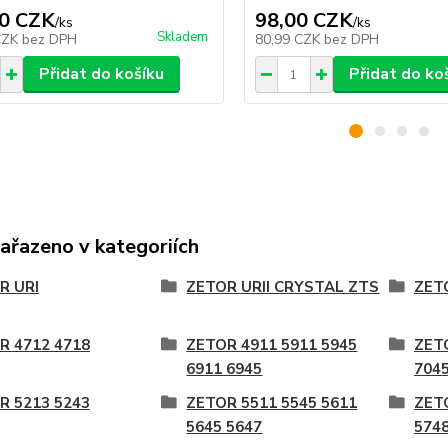
0 CZK
98,00 CZK
/
ks
/
ks
Skladem
CZK
bez DPH
80,99 CZK
bez DPH
Přidat do košíku
Přidat do ko
zařazeno v kategoriích
R URI
ZETOR URII CRYSTAL ZTS
ZET
R 4712 4718
ZETOR 4911 5911 5945
ZET
6911 6945
704
R 5213 5243
ZETOR 5511 5545 5611
ZET
5645 5647
5748