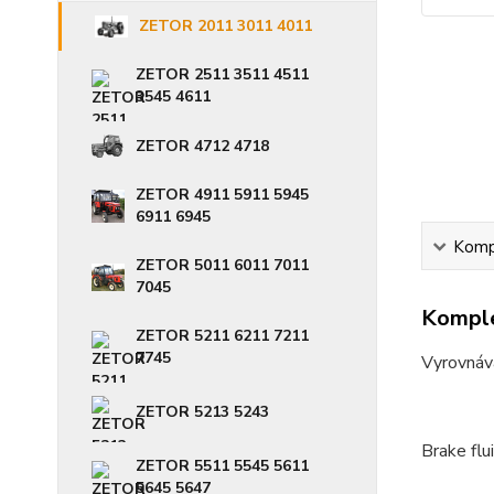
ZETOR 2011 3011 4011
ZETOR 2511 3511 4511
3545 4611
ZETOR 4712 4718
ZETOR 4911 5911 5945
6911 6945
Kompl
ZETOR 5011 6011 7011
7045
Komple
ZETOR 5211 6211 7211
7745
Vyrovnáva
ZETOR 5213 5243
Brake flu
ZETOR 5511 5545 5611
5645 5647