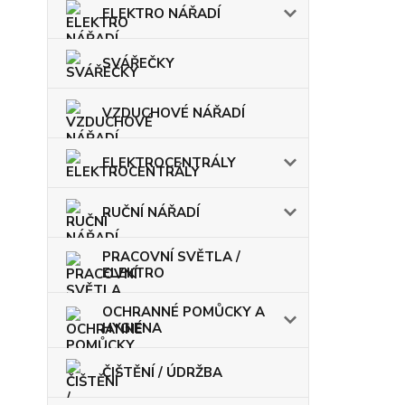
ELEKTRO NÁŘADÍ
SVÁŘEČKY
VZDUCHOVÉ NÁŘADÍ
ELEKTROCENTRÁLY
RUČNÍ NÁŘADÍ
PRACOVNÍ SVĚTLA /
ELEKTRO
OCHRANNÉ POMŮCKY A
HYGIENA
ČIŠTĚNÍ / ÚDRŽBA