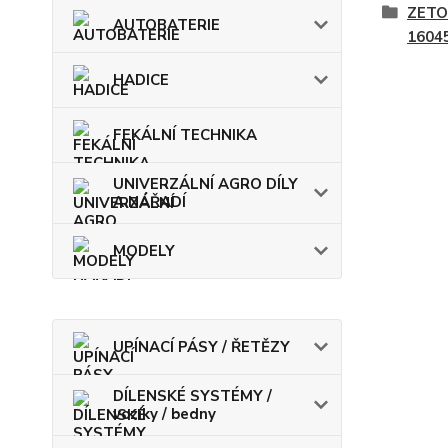
ZETO
AUTOBATERIE
1604
HADICE
FEKÁLNÍ TECHNIKA
UNIVERZÁLNÍ AGRO DÍLY
A NÁŘADÍ
MODELY
UPÍNACÍ PÁSY / ŘETĚZY
DÍLENSKÉ SYSTÉMY /
vozíky / bedny