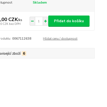
tupnost
Skladem
,00 CZK
/
ks
Přidat do košíku
50 CZK
bez DPH
roduktu:
0067112638
Hlídat cenu / dostupnost
visející zboží
6