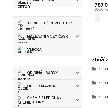
Skupiny ZETOR
789,0
652,07 
TO NEJLEPŠÍ "PRO LÉTO"
NÁKLADNÍ VOZY ČSSR
VLEČKA
Zboží 
ZETO
ORIGINÁL BARVY
ZETO
OLEJE / MAZIVA
ZETO
CHEMIE / LEPIDLA /
SILIKONY