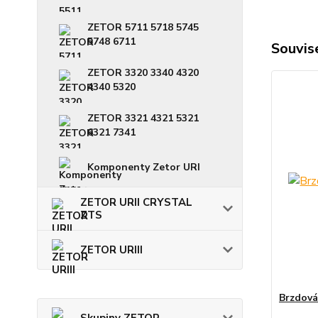
ZETOR 5711 5718 5745
5748 6711
Souvise
ZETOR 3320 3340 4320
4340 5320
ZETOR 3321 4321 5321
6321 7341
Komponenty Zetor URI
ZETOR URII CRYSTAL
ZTS
ZETOR URIII
Brzdová