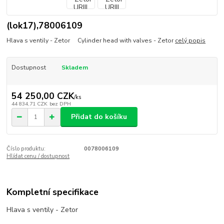
(lok17),78006109
Hlava s ventily - Zetor Cylinder head with valves - Zetor
celý popis
Dostupnost
Skladem
54 250,00 CZK
/
ks
44 834,71 CZK
bez DPH
Přidat do košíku
Číslo produktu:
0078006109
Hlídat cenu / dostupnost
Kompletní specifikace
Hlava s ventily - Zetor