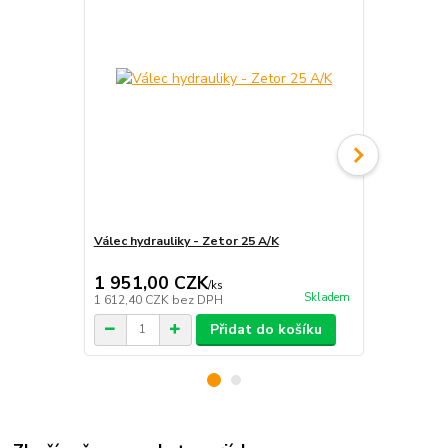
Válec hydrauliky - Zetor 25 A/K
Těsnění píst
Zetor 25 A/
1 951,00 CZK
1 179,0
/
ks
Skladem
1 612,40 CZK
bez DPH
974,38 CZK
Přidat do košíku