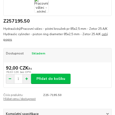
Z257195.50
Hydraulický/Pracovní válec - pístní kroužek pr 85x2,5 mm - Zetor 25 A/K
Hydraulic cylinder - piston ring diameter 85x2,5 mm - Zetor 25 A/K
celý
popis
Dostupnost
Skladem
92,00 CZK
/
ks
76,03 CZK
bez DPH
Přidat do košíku
Číslo produktu:
Z25-7195.50
Hlídat cenu / dostupnost
Kompletní specifikace