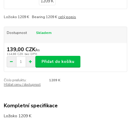
Ložisko 1209 K Bearing 1209 K
celý popis
Dostupnost
Skladem
139,00 CZK
/
ks
114,88 CZK
bez DPH
Přidat do košíku
Číslo produktu:
1209 K
Hlídat cenu / dostupnost
Kompletní specifikace
Ložisko 1209 K