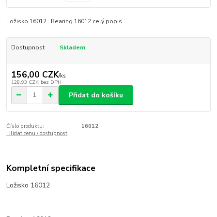
Ložisko 16012 Bearing 16012
celý popis
Dostupnost
Skladem
156,00 CZK
/
ks
128,93 CZK
bez DPH
Přidat do košíku
Číslo produktu:
16012
Hlídat cenu / dostupnost
Kompletní specifikace
Ložisko 16012