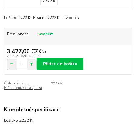
Ložisko 2222 K Bearing 2222 K
celý popis
Dostupnost
Skladem
3 427,00 CZK
/
ks
2 832,23 CZK
bez DPH
Přidat do košíku
Číslo produktu:
2222 K
Hlídat cenu / dostupnost
Kompletní specifikace
Ložisko 2222 K