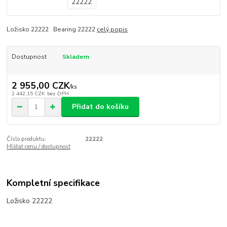
Ložisko 22222 Bearing 22222
celý popis
Dostupnost
Skladem
2 955,00 CZK
/
ks
2 442,15 CZK
bez DPH
Přidat do košíku
Číslo produktu:
22222
Hlídat cenu / dostupnost
Kompletní specifikace
Ložisko 22222