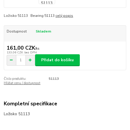
Ložisko 51113 Bearing 51113
celý popis
Dostupnost
Skladem
161,00 CZK
/
ks
133,06 CZK
bez DPH
Přidat do košíku
Číslo produktu:
51113
Hlídat cenu / dostupnost
Kompletní specifikace
Ložisko 51113