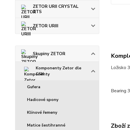
ZETOR URII CRYSTAL
ZTS
ZETOR URIII
Skupiny ZETOR
Komple
Ložisko 
Komponenty Zetor dle
CSN
Gufera
Bearing 
Hadicové spony
Klínové řemeny
Zboží 
Matice šestihranné