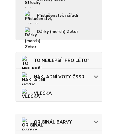
Příslušenství, nářadí
Dárky (merch) Zetor
TO NEJLEPŠÍ "PRO LÉTO"
NÁKLADNÍ VOZY ČSSR
VLEČKA
ORIGINÁL BARVY