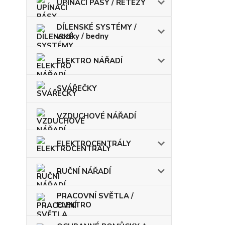
UPÍNACÍ PÁSY / ŘETĚZY
DÍLENSKÉ SYSTÉMY /
vozíky / bedny
ELEKTRO NÁŘADÍ
SVÁŘEČKY
VZDUCHOVÉ NÁŘADÍ
ELEKTROCENTRÁLY
RUČNÍ NÁŘADÍ
PRACOVNÍ SVĚTLA /
ELEKTRO