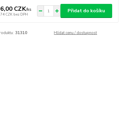
6,00 CZK
/
ks
Přidat do košíku
,74 CZK
bez DPH
roduktu:
31310
Hlídat cenu / dostupnost