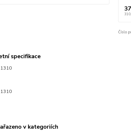
37
310
Číslo p
tní specifikace
31310
31310
zařazeno v kategoriích