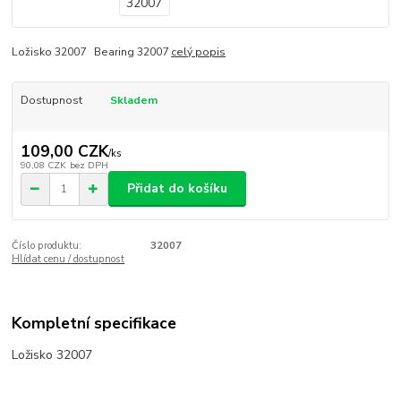
Ložisko 32007 Bearing 32007
celý popis
Dostupnost
Skladem
109,00 CZK
/
ks
90,08 CZK
bez DPH
Přidat do košíku
Číslo produktu:
32007
Hlídat cenu / dostupnost
Kompletní specifikace
Ložisko 32007