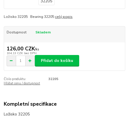
Ložisko 32205 Bearing 32205
celý popis
Dostupnost
Skladem
126,00 CZK
/
ks
104,13 CZK
bez DPH
Přidat do košíku
Číslo produktu:
32205
Hlídat cenu / dostupnost
Kompletní specifikace
Ložisko 32205