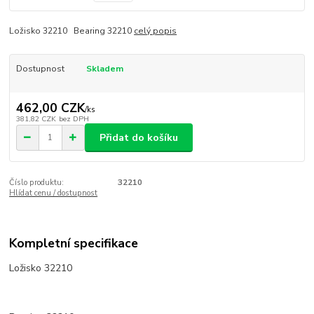
Ložisko 32210 Bearing 32210
celý popis
Dostupnost
Skladem
462,00 CZK
/
ks
381,82 CZK
bez DPH
Přidat do košíku
Číslo produktu:
32210
Hlídat cenu / dostupnost
Kompletní specifikace
Ložisko 32210