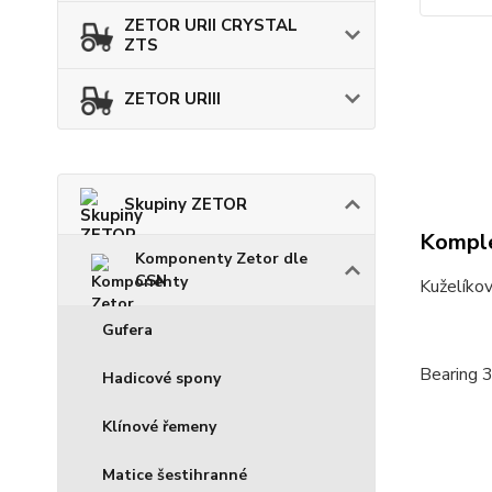
ZETOR URII CRYSTAL
ZTS
ZETOR URIII
Skupiny ZETOR
Komple
Komponenty Zetor dle
CSN
Kuželíko
Gufera
Bearing 
Hadicové spony
Klínové řemeny
Matice šestihranné