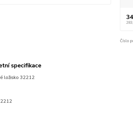
34
283
Číslo p
tní specifikace
vé ložisko 32212
32212