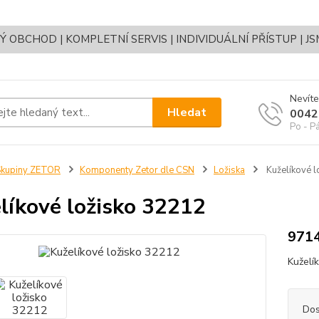
OBCHOD | KOMPLETNÍ SERVIS | INDIVIDUÁLNÍ PŘÍSTUP | J
Nevíte
Hledat
0042
Po - P
Skupiny ZETOR
Komponenty Zetor dle CSN
Ložiska
Kuželíkové l
líkové ložisko 32212
9714
Kuželí
Dos