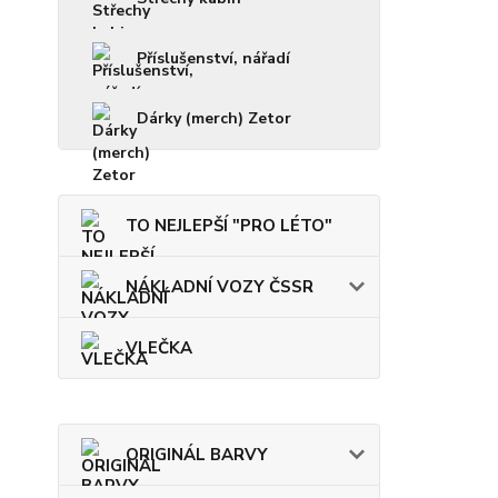
Příslušenství, nářadí
Dárky (merch) Zetor
TO NEJLEPŠÍ "PRO LÉTO"
NÁKLADNÍ VOZY ČSSR
VLEČKA
ORIGINÁL BARVY