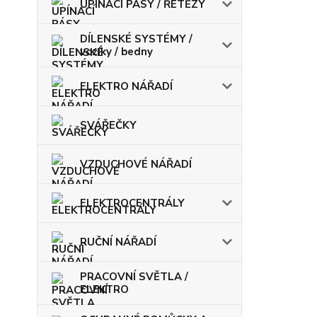
UPÍNACÍ PÁSY / ŘETĚZY
DÍLENSKÉ SYSTÉMY /
vozíky / bedny
ELEKTRO NÁŘADÍ
SVÁŘEČKY
VZDUCHOVÉ NÁŘADÍ
ELEKTROCENTRÁLY
RUČNÍ NÁŘADÍ
PRACOVNÍ SVĚTLA /
ELEKTRO