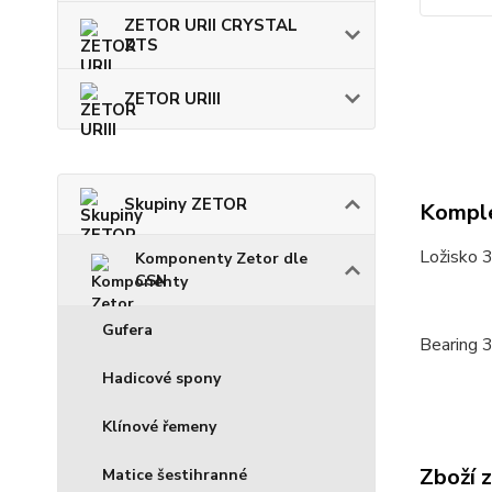
ZETOR URII CRYSTAL
ZTS
ZETOR URIII
Skupiny ZETOR
Komple
Ložisko 
Komponenty Zetor dle
CSN
Gufera
Bearing 
Hadicové spony
Klínové řemeny
Zboží 
Matice šestihranné