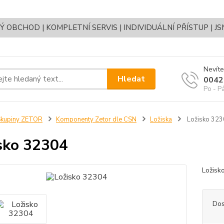
OBCHOD | KOMPLETNÍ SERVIS | INDIVIDUÁLNÍ PŘÍSTUP | J
Nevíte
Hledat
0042
Po - P
Skupiny ZETOR
Komponenty Zetor dle CSN
Ložiska
Ložisko 323
sko 32304
Ložis
Dos