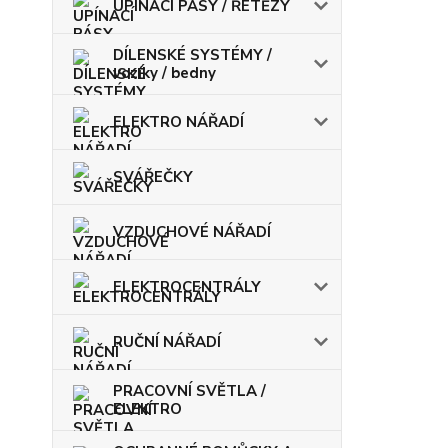
UPÍNACÍ PÁSY / ŘETĚZY
DÍLENSKÉ SYSTÉMY /
vozíky / bedny
ELEKTRO NÁŘADÍ
SVÁŘEČKY
VZDUCHOVÉ NÁŘADÍ
ELEKTROCENTRÁLY
RUČNÍ NÁŘADÍ
PRACOVNÍ SVĚTLA /
ELEKTRO