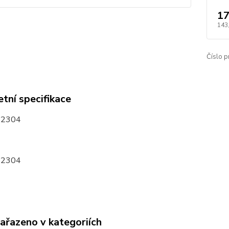
17
143
Číslo p
tní specifikace
32304
32304
zařazeno v kategoriích