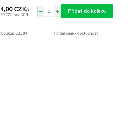
4,00 CZK
/
ks
Přidat do košíku
,80 CZK
bez DPH
roduktu:
32304
Hlídat cenu / dostupnost