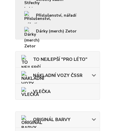
Příslušenství, nářadí
Dárky (merch) Zetor
TO NEJLEPŠÍ "PRO LÉTO"
NÁKLADNÍ VOZY ČSSR
VLEČKA
ORIGINÁL BARVY