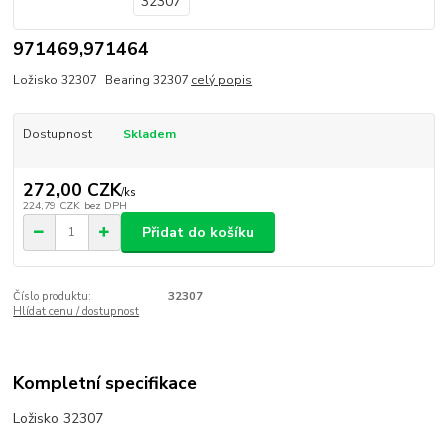
971469,971464
Ložisko 32307 Bearing 32307
celý popis
Dostupnost
Skladem
272,00 CZK
/
ks
224,79 CZK
bez DPH
Přidat do košíku
Číslo produktu:
32307
Hlídat cenu / dostupnost
Kompletní specifikace
Ložisko 32307