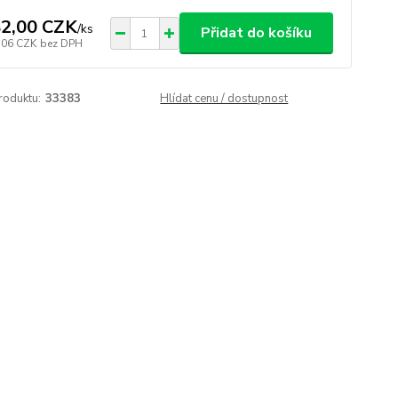
2,00 CZK
/
ks
Přidat do košíku
,06 CZK
bez DPH
roduktu:
33383
Hlídat cenu / dostupnost