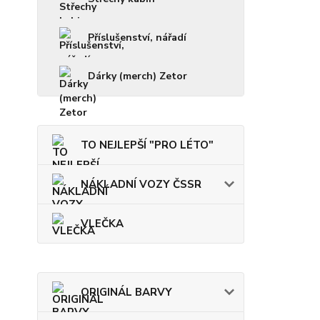
Příslušenství, nářadí
Dárky (merch) Zetor
TO NEJLEPŠÍ "PRO LÉTO"
NÁKLADNÍ VOZY ČSSR
VLEČKA
ORIGINÁL BARVY