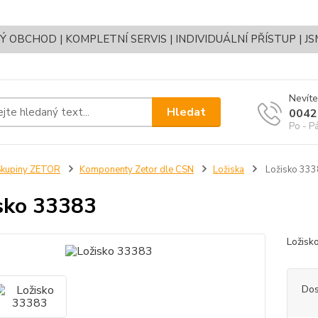
OBCHOD | KOMPLETNÍ SERVIS | INDIVIDUÁLNÍ PŘÍSTUP | J
Nevíte
Hledat
0042
Po - P
Skupiny ZETOR
Komponenty Zetor dle CSN
Ložiska
Ložisko 333
sko 33383
Ložis
Dos