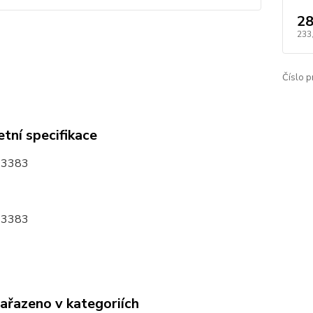
28
233
Číslo p
tní specifikace
33383
33383
zařazeno v kategoriích