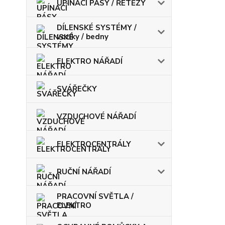
UPÍNACÍ PÁSY / ŘETĚZY
DÍLENSKÉ SYSTÉMY /
vozíky / bedny
ELEKTRO NÁŘADÍ
SVÁŘEČKY
VZDUCHOVÉ NÁŘADÍ
ELEKTROCENTRÁLY
RUČNÍ NÁŘADÍ
PRACOVNÍ SVĚTLA /
ELEKTRO