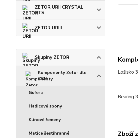
ZETOR URII CRYSTAL
ZTS
ZETOR URIII
Skupiny ZETOR
Komple
Ložisko 
Komponenty Zetor dle
CSN
Gufera
Bearing 
Hadicové spony
Klínové řemeny
Zboží 
Matice šestihranné