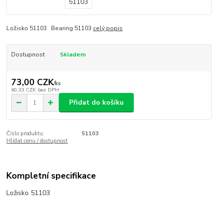
Ložisko 51103 Bearing 51103
celý popis
Dostupnost
Skladem
73,00 CZK
/
ks
60,33 CZK
bez DPH
Přidat do košíku
Číslo produktu:
51103
Hlídat cenu / dostupnost
Kompletní specifikace
Ložisko 51103