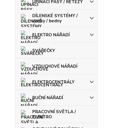
UPÍNACÍ PÁSY / ŘETĚZY
DÍLENSKÉ SYSTÉMY /
vozíky / bedny
ELEKTRO NÁŘADÍ
SVÁŘEČKY
VZDUCHOVÉ NÁŘADÍ
ELEKTROCENTRÁLY
RUČNÍ NÁŘADÍ
PRACOVNÍ SVĚTLA /
ELEKTRO