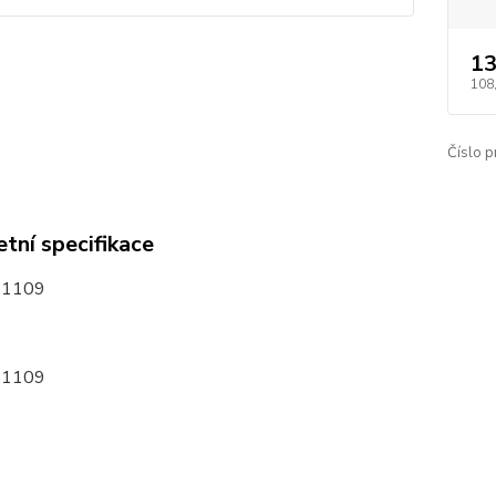
13
108
Číslo p
tní specifikace
51109
51109