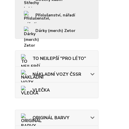
Příslušenství, nářadí
Dárky (merch) Zetor
TO NEJLEPŠÍ "PRO LÉTO"
NÁKLADNÍ VOZY ČSSR
VLEČKA
ORIGINÁL BARVY