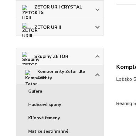
ZETOR URII CRYSTAL
ZTS
ZETOR URIII
Skupiny ZETOR
Komple
Komponenty Zetor dle
CSN
Ložisko 
Gufera
Bearing 
Hadicové spony
Klínové řemeny
Matice šestihranné