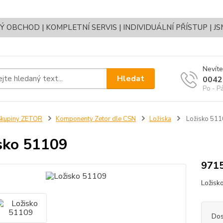
OBCHOD | KOMPLETNÍ SERVIS | INDIVIDUÁLNÍ PŘÍSTUP | J
Nevíte
Hledat
0042
Po - P
Skupiny ZETOR
Komponenty Zetor dle CSN
Ložiska
Ložisko 511
sko 51109
971
Ložis
Dos