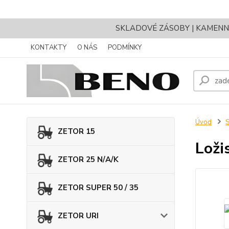
SKLADOVÉ ZÁSOBY | KAMENNÝ 
KONTAKTY
O NÁS
PODMÍNKY
Úvod
ZETOR 15
Loži
ZETOR 25 N/A/K
ZETOR SUPER 50 / 35
ZETOR URI