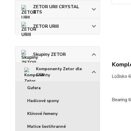
ZETOR URII CRYSTAL
ZTS
ZETOR URIII
Skupiny ZETOR
Komple
Komponenty Zetor dle
CSN
Ložisko 
Gufera
Bearing 
Hadicové spony
Klínové řemeny
Matice šestihranné