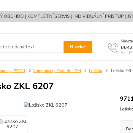
OBCHOD | KOMPLETNÍ SERVIS | INDIVIDUÁLNÍ PŘÍSTUP | J
Nevíte
Hledat
0042
Po - P
Skupiny ZETOR
Komponenty Zetor dle CSN
Ložiska
Ložisko ZKL
sko ZKL 6207
9711
Ložisk
Dos