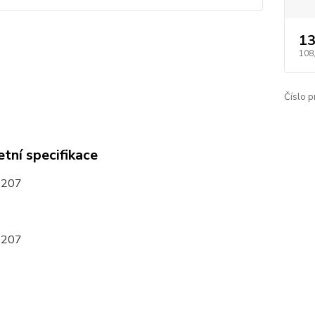
13
108
Číslo p
tní specifikace
6207
6207