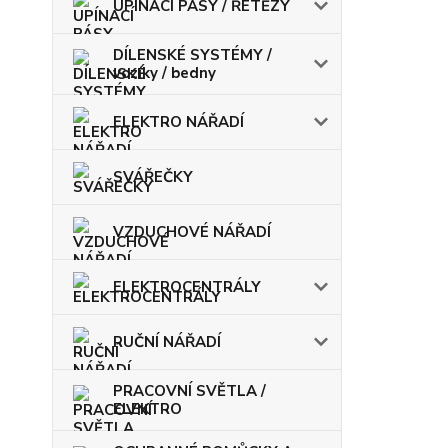
UPÍNACÍ PÁSY / ŘETĚZY
DÍLENSKÉ SYSTÉMY /
vozíky / bedny
ELEKTRO NÁŘADÍ
SVÁŘEČKY
VZDUCHOVÉ NÁŘADÍ
ELEKTROCENTRÁLY
RUČNÍ NÁŘADÍ
PRACOVNÍ SVĚTLA /
ELEKTRO