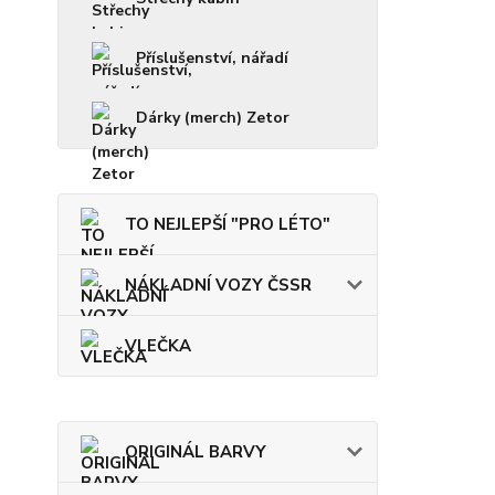
Příslušenství, nářadí
Dárky (merch) Zetor
TO NEJLEPŠÍ "PRO LÉTO"
NÁKLADNÍ VOZY ČSSR
VLEČKA
ORIGINÁL BARVY