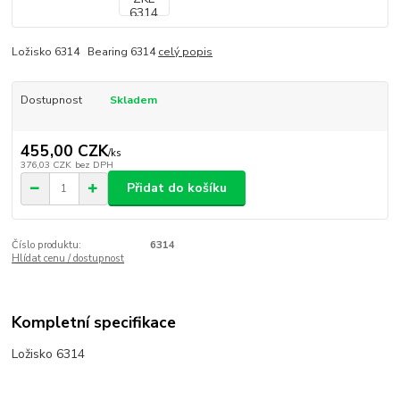
Ložisko 6314 Bearing 6314
celý popis
Dostupnost
Skladem
455,00 CZK
/
ks
376,03 CZK
bez DPH
Přidat do košíku
Číslo produktu:
6314
Hlídat cenu / dostupnost
Kompletní specifikace
Ložisko 6314