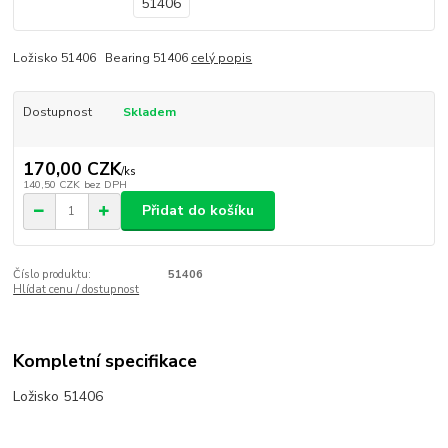
Ložisko 51406 Bearing 51406
celý popis
Dostupnost
Skladem
170,00 CZK
/
ks
140,50 CZK
bez DPH
Přidat do košíku
Číslo produktu:
51406
Hlídat cenu / dostupnost
Kompletní specifikace
Ložisko 51406