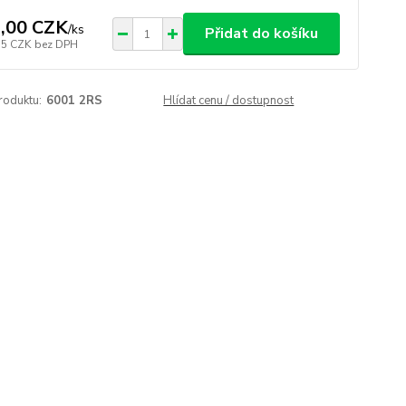
,00 CZK
/
ks
Přidat do košíku
75 CZK
bez DPH
roduktu:
6001 2RS
Hlídat cenu / dostupnost