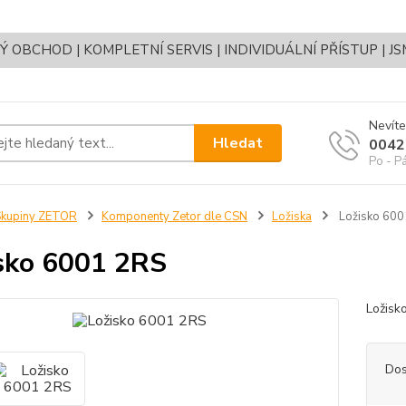
OBCHOD | KOMPLETNÍ SERVIS | INDIVIDUÁLNÍ PŘÍSTUP | J
Nevíte
Hledat
0042
Po - P
Skupiny ZETOR
Komponenty Zetor dle CSN
Ložiska
Ložisko 600
sko 6001 2RS
Ložis
Dos