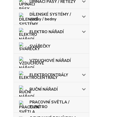
UPÍNACÍ PÁSY / ŘETĚZY
DÍLENSKÉ SYSTÉMY /
vozíky / bedny
ELEKTRO NÁŘADÍ
SVÁŘEČKY
VZDUCHOVÉ NÁŘADÍ
ELEKTROCENTRÁLY
RUČNÍ NÁŘADÍ
PRACOVNÍ SVĚTLA /
ELEKTRO