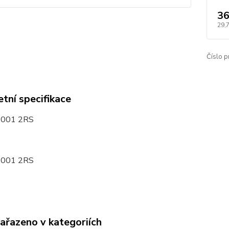
36
29,
Číslo p
tní specifikace
6001 2RS
6001 2RS
zařazeno v kategoriích