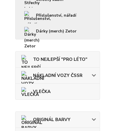
Příslušenství, nářadí
Dárky (merch) Zetor
TO NEJLEPŠÍ "PRO LÉTO"
NÁKLADNÍ VOZY ČSSR
VLEČKA
ORIGINÁL BARVY