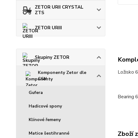
ZETOR URII CRYSTAL
ZTS
ZETOR URIII
Skupiny ZETOR
Komple
Ložisko 
Komponenty Zetor dle
CSN
Gufera
Bearing 
Hadicové spony
Klínové řemeny
Zboží 
Matice šestihranné