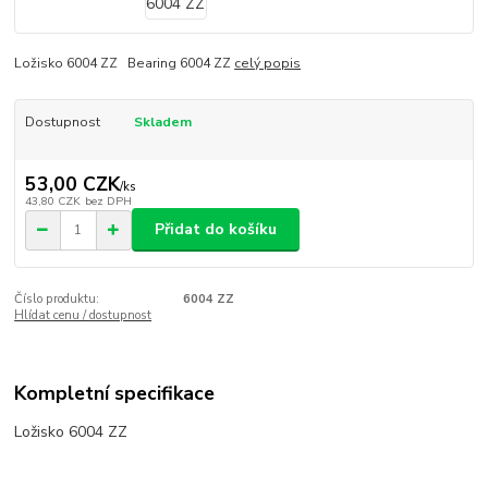
Ložisko 6004 ZZ Bearing 6004 ZZ
celý popis
Dostupnost
Skladem
53,00 CZK
/
ks
43,80 CZK
bez DPH
Přidat do košíku
Číslo produktu:
6004 ZZ
Hlídat cenu / dostupnost
Kompletní specifikace
Ložisko 6004 ZZ