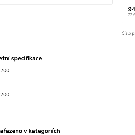
94
77,
Číslo p
tní specifikace
1200
1200
zařazeno v kategoriích