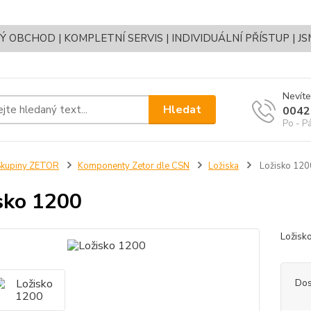
OBCHOD | KOMPLETNÍ SERVIS | INDIVIDUÁLNÍ PŘÍSTUP | J
Nevíte
Hledat
0042
Po - P
Skupiny ZETOR
Komponenty Zetor dle CSN
Ložiska
Ložisko 120
sko 1200
Ložisk
Dos