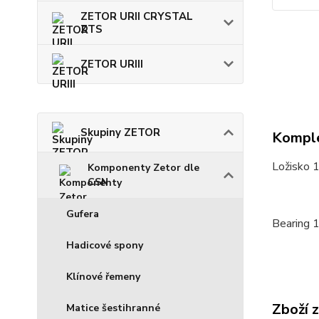
ZETOR URII CRYSTAL
ZTS
ZETOR URIII
Skupiny ZETOR
Komple
Ložisko 
Komponenty Zetor dle
CSN
Gufera
Bearing 
Hadicové spony
Klínové řemeny
Zboží 
Matice šestihranné