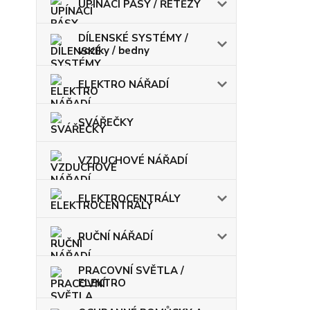
UPÍNACÍ PÁSY / ŘETĚZY
DÍLENSKÉ SYSTÉMY /
vozíky / bedny
ELEKTRO NÁŘADÍ
SVÁŘEČKY
VZDUCHOVÉ NÁŘADÍ
ELEKTROCENTRÁLY
RUČNÍ NÁŘADÍ
PRACOVNÍ SVĚTLA /
ELEKTRO