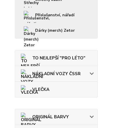
Příslušenství, nářadí
Dárky (merch) Zetor
TO NEJLEPŠÍ "PRO LÉTO"
NÁKLADNÍ VOZY ČSSR
VLEČKA
ORIGINÁL BARVY