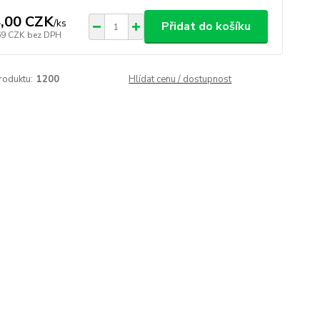
,00 CZK
/
ks
Přidat do košíku
69 CZK
bez DPH
roduktu:
1200
Hlídat cenu / dostupnost