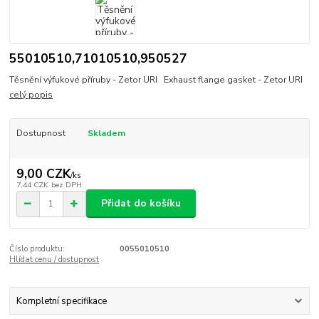
55010510,71010510,950527
Těsnění výfukové příruby - Zetor URI Exhaust flange gasket - Zetor URI
celý popis
Dostupnost
Skladem
9,00 CZK
/
ks
7,44 CZK
bez DPH
Přidat do košíku
Číslo produktu:
0055010510
Hlídat cenu / dostupnost
Kompletní specifikace