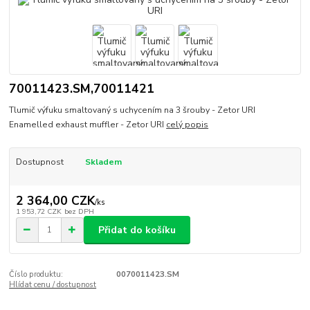
70011423.SM,70011421
Tlumič výfuku smaltovaný s uchycením na 3 šrouby - Zetor URI
Enamelled exhaust muffler - Zetor URI
celý popis
Dostupnost
Skladem
2 364,00 CZK
/
ks
1 953,72 CZK
bez DPH
Přidat do košíku
Číslo produktu:
0070011423.SM
Hlídat cenu / dostupnost