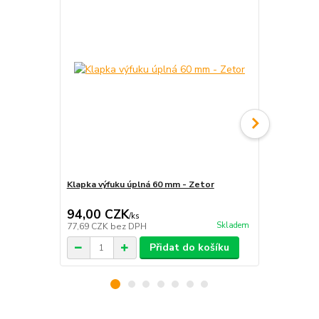
Klapka výfuku úplná 60 mm - Zetor
Lapač jisker
94,00 CZK
1 397,0
/
ks
Skladem
77,69 CZK
bez DPH
1 154,55 CZ
Přidat do košíku