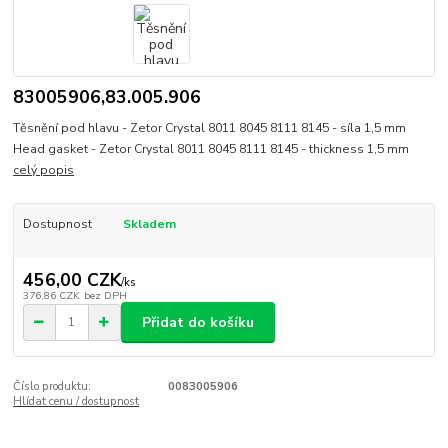
83005906,83.005.906
Těsnění pod hlavu - Zetor Crystal 8011 8045 8111 8145 - síla 1,5 mm
Head gasket - Zetor Crystal 8011 8045 8111 8145 - thickness 1,5 mm
celý popis
Dostupnost
Skladem
456,00 CZK
/
ks
376,86 CZK
bez DPH
Přidat do košíku
Číslo produktu:
0083005906
Hlídat cenu / dostupnost