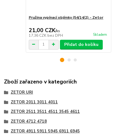
Pružina vypínací objímky (54/14/2) - Zetor
Pružina vypí
Super 50
21,00 CZK
21,00 C
/
ks
Skladem
17,36 CZK
bez DPH
17,36 CZK
b
Přidat do košíku
Zboží zařazeno v kategoriích
ZETOR URI
ZETOR 2011 3011 4011
ZETOR 2511 3511 4511 3545 4611
ZETOR 4712 4718
ZETOR 4911 5911 5945 6911 6945