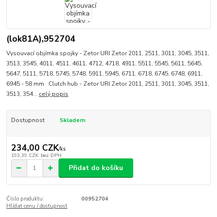
(lok81A),952704
Vysouvací objímka spojky - Zetor URI Zetor 2011, 2511, 3011, 3045, 3511,
3513, 3545, 4011, 4511, 4611, 4712, 4718, 4911, 5511, 5545, 5611, 5645,
5647, 5111, 5718, 5745, 5748, 5911, 5945, 6711, 6718, 6745, 6748, 6911,
6945 - 58 mm Clutch hub - Zetor URI Zetor 2011, 2511, 3011, 3045, 3511,
3513, 354...
celý popis
Dostupnost
Skladem
234,00 CZK
/
ks
193,39 CZK
bez DPH
Přidat do košíku
Číslo produktu:
00952704
Hlídat cenu / dostupnost