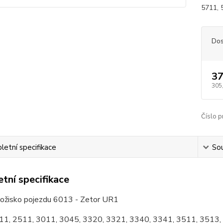
5711, 
Dos
37
305
Číslo p
etní specifikace
Sou
tní specifikace
 ložisko pojezdu 6013 - Zetor UR1
11, 2511, 3011, 3045, 3320, 3321, 3340, 3341, 3511, 3513,