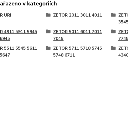
zařazeno v kategoriích
R URI
ZETOR 2011 3011 4011
ZET
3545
R 4911 5911 5945
ZETOR 5011 6011 7011
ZET
 6945
7045
774
R 5511 5545 5611
ZETOR 5711 5718 5745
ZET
 5647
5748 6711
4340