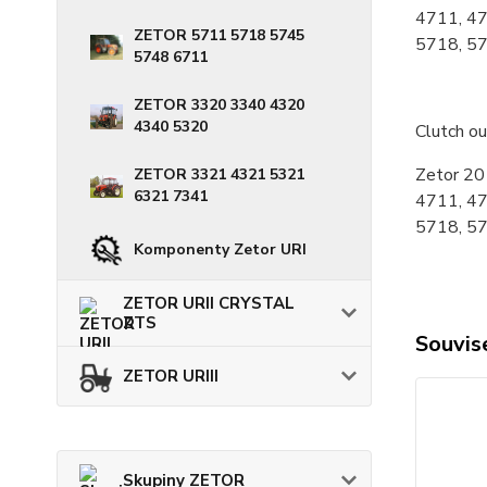
4711, 47
ZETOR 5711 5718 5745
5718, 5
5748 6711
ZETOR 3320 3340 4320
4340 5320
Clutch o
Zetor 20
ZETOR 3321 4321 5321
6321 7341
4711, 47
5718, 5
Komponenty Zetor URI
ZETOR URII CRYSTAL
ZTS
Souvise
ZETOR URIII
Skupiny ZETOR