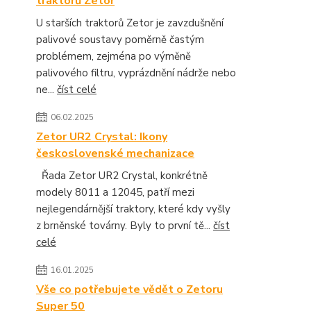
traktorů Zetor
U starších traktorů Zetor je zavzdušnění
palivové soustavy poměrně častým
problémem, zejména po výměně
palivového filtru, vyprázdnění nádrže nebo
ne...
číst celé
06.02.2025
Zetor UR2 Crystal: Ikony
československé mechanizace
Řada Zetor UR2 Crystal, konkrétně
modely 8011 a 12045, patří mezi
nejlegendárnější traktory, které kdy vyšly
z brněnské továrny. Byly to první tě...
číst
celé
16.01.2025
Vše co potřebujete vědět o Zetoru
Super 50