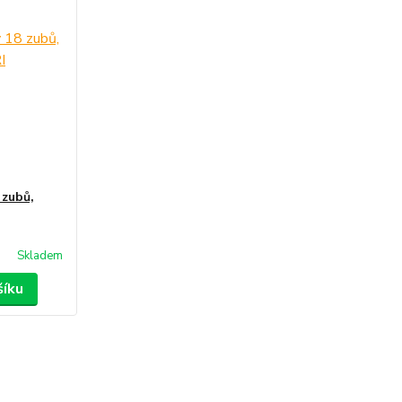
 zubů,
Skladem
šíku