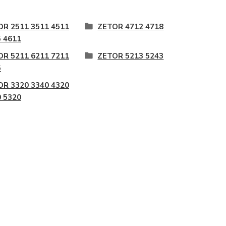
OR 2511 3511 4511
ZETOR 4712 4718
 4611
OR 5211 6211 7211
ZETOR 5213 5243
5
OR 3320 3340 4320
 5320