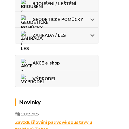
BROUŠENÍ / LEŠTĚNÍ
GEODETICKÉ POMŮCKY
ZAHRADA / LES
AKCE e-shop
VÝPRODEJ
Novinky
13.02.2025
Zavzdušňování palivové soustavy u