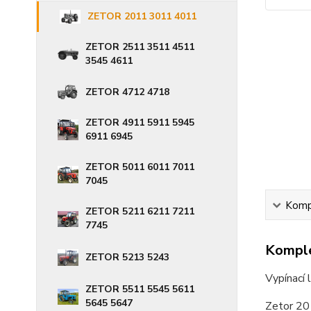
ZETOR 2011 3011 4011
ZETOR 2511 3511 4511
3545 4611
ZETOR 4712 4718
ZETOR 4911 5911 5945
6911 6945
ZETOR 5011 6011 7011
7045
Kompl
ZETOR 5211 6211 7211
7745
Komple
ZETOR 5213 5243
Vypínací
ZETOR 5511 5545 5611
5645 5647
Zetor 20