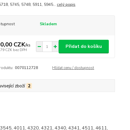
5718, 5745, 5748, 5911, 5945...
celý popis
tupnost
Skladem
0,00 CZK
/
ks
Přidat do košíku
,79 CZK
bez DPH
roduktu:
0070112728
Hlídat cenu / dostupnost
visející zboží
2
 3545, 4011, 4320, 4321, 4340, 4341, 4511, 4611,