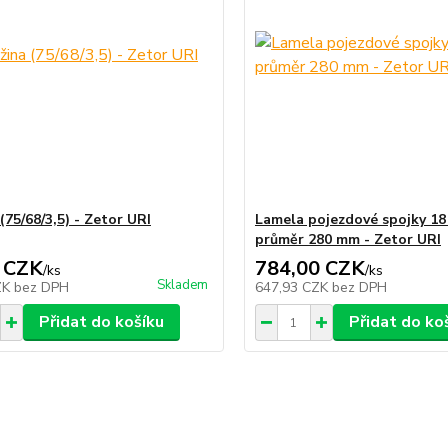
(75/68/3,5) - Zetor URI
Lamela pojezdové spojky 18
průměr 280 mm - Zetor URI
 CZK
784,00 CZK
/
ks
/
ks
Skladem
ZK
bez DPH
647,93 CZK
bez DPH
Přidat do košíku
Přidat do ko