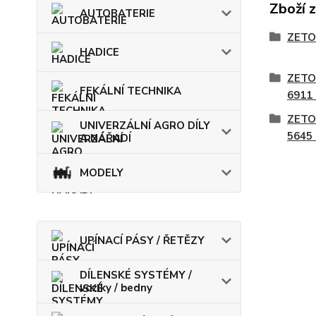
Zboží 
AUTOBATERIE
ZETO
HADICE
ZETO
FEKÁLNÍ TECHNIKA
6911
ZETO
UNIVERZÁLNÍ AGRO DÍLY
5645
A NÁŘADÍ
MODELY
UPÍNACÍ PÁSY / ŘETĚZY
DÍLENSKÉ SYSTÉMY /
vozíky / bedny