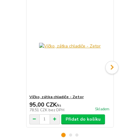
Víčko, zátka chladiče - Zetor
Chladič lesk
95,00 CZK
4 992,0
/
ks
Skladem
78,51 CZK
bez DPH
4 125,62 CZ
Přidat do košíku