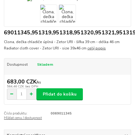
69011345,951319,951318,951320,951321,95131
Clona, dečka chladiče úplná - Zetor URI - šířka 39 cm - délka 46 cm
Radiator cloth cover - Zetor URI - size 39x46 cm
celý popis
Dostupnost
Skladem
683,00 CZK
/
ks
564,46 CZK
bez DPH
Přidat do košíku
Číslo produktu:
0069011345
Hlídat cenu / dostupnost