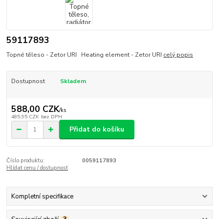
59117893
Topné těleso - Zetor URI Heating element - Zetor URI
celý popis
Dostupnost
Skladem
588,00 CZK
/
ks
485,95 CZK
bez DPH
Přidat do košíku
Číslo produktu:
0059117893
Hlídat cenu / dostupnost
Kompletní specifikace