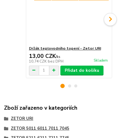
Držák teplovodního topení - Zetor URI
Hadice přívo
13,00 CZK
49,00 C
/
ks
Skladem
10,74 CZK
bez DPH
40,50 CZK
b
Přidat do košíku
Zboží zařazeno v kategoriích
ZETOR URI
ZETOR 5011 6011 7011 7045