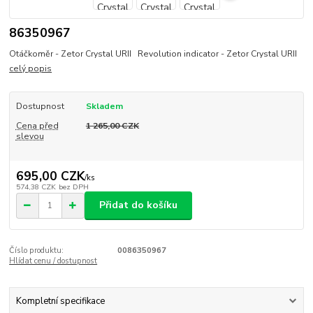
86350967
Otáčkoměr - Zetor Crystal URII Revolution indicator - Zetor Crystal URII
celý popis
Dostupnost
Skladem
Cena před
1 265,00 CZK
slevou
695,00 CZK
/
ks
574,38 CZK
bez DPH
Přidat do košíku
Číslo produktu:
0086350967
Hlídat cenu / dostupnost
Kompletní specifikace