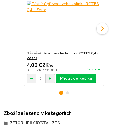
Těsnění převodového kolínka ROTES 0,4 -
Těsnění pře
Zetor
Super 50
4,00 CZK
4,00 CZ
/
ks
Skladem
3,31 CZK
bez DPH
3,31 CZK
be
Přidat do košíku
Zboží zařazeno v kategoriích
ZETOR URII CRYSTAL ZTS