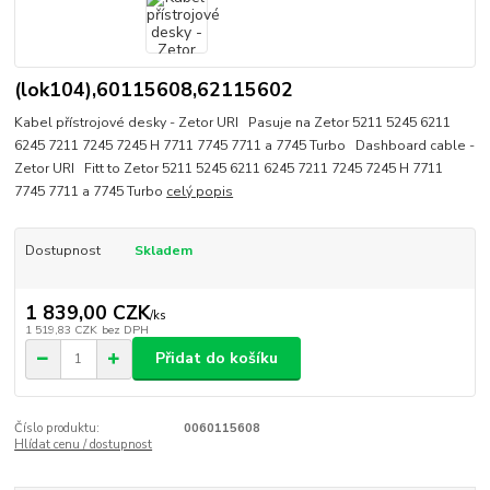
(lok104),60115608,62115602
Kabel přístrojové desky - Zetor URI Pasuje na Zetor 5211 5245 6211
6245 7211 7245 7245 H 7711 7745 7711 a 7745 Turbo Dashboard cable -
Zetor URI Fitt to Zetor 5211 5245 6211 6245 7211 7245 7245 H 7711
7745 7711 a 7745 Turbo
celý popis
Dostupnost
Skladem
1 839,00 CZK
/
ks
1 519,83 CZK
bez DPH
Přidat do košíku
Číslo produktu:
0060115608
Hlídat cenu / dostupnost