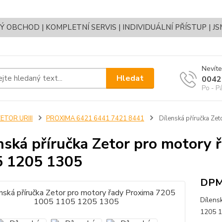
OBCHOD | KOMPLETNÍ SERVIS | INDIVIDUÁLNÍ PŘÍSTUP | J
Nevíte
Hledat
0042
Po - P
ETOR URIII
PROXIMA 6421 6441 7421 8441
Dílenská příručka Ze
nská příručka Zetor pro motory
5 1205 1305
DPM
Dílens
1205 1