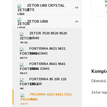
ZETOR URII CRYSTAL
ZTS
ZETOR URIII
ZETOR 7520 8520 9520
10540
FORTERRA 8621 9621
9641 11641
FORTERRA 8641 9641
10641 12441
Komple
FORTERRA 95 105 115
Dílenská
125 135
Zetor rep
PROXIMA 6421 6441 7421
8441