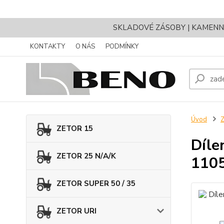
SKLADOVÉ ZÁSOBY | KAMENNÝ 
KONTAKTY
O NÁS
PODMÍNKY
Úvod
Z
ZETOR 15
Díle
ZETOR 25 N/A/K
110
ZETOR SUPER 50 / 35
ZETOR URI