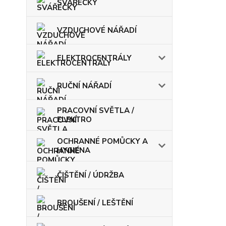
SVÁŘEČKY
VZDUCHOVÉ NÁŘADÍ
ELEKTROCENTRÁLY
RUČNÍ NÁŘADÍ
PRACOVNÍ SVĚTLA /
ELEKTRO
OCHRANNÉ POMŮCKY A
HYGIENA
ČIŠTĚNÍ / ÚDRŽBA
BROUŠENÍ / LEŠTĚNÍ