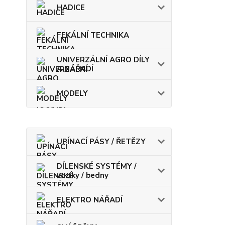
HADICE
FEKÁLNÍ TECHNIKA
UNIVERZÁLNÍ AGRO DÍLY
A NÁŘADÍ
MODELY
UPÍNACÍ PÁSY / ŘETĚZY
DÍLENSKÉ SYSTÉMY /
vozíky / bedny
ELEKTRO NÁŘADÍ