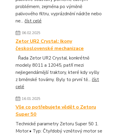
problémem, zejména po výměně
palivového filtru, vyprázdnění nádrže nebo
ne...
číst celé
06.02.2025
Zetor UR2 Crystal: Ikony
československé mechanizace
Řada Zetor UR2 Crystal, konkrétně
modely 8011 a 12045, patří mezi
nejlegendárnější traktory, které kdy vyšly
z brněnské továrny. Byly to první tě...
číst
celé
16.01.2025
Vše co potřebujete vědět o Zetoru
Super 50
Technické parametry Zetoru Super 50 1.
Motor:• Typ: Čtyřdobý vznětový motor se