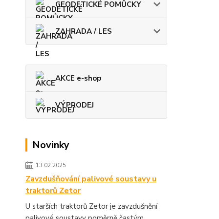
GEODETICKÉ POMŮCKY
ZAHRADA / LES
AKCE e-shop
VÝPRODEJ
Novinky
13.02.2025
Zavzdušňování palivové soustavy u
traktorů Zetor
U starších traktorů Zetor je zavzdušnění
palivové soustavy poměrně častým