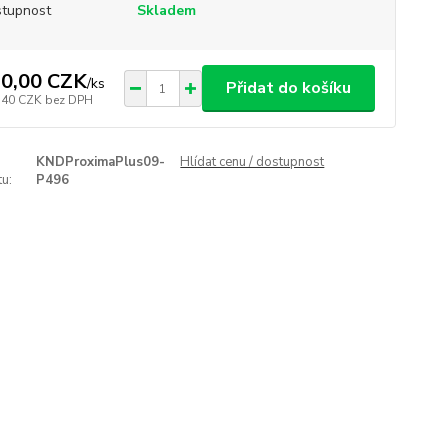
tupnost
Skladem
0,00 CZK
/
ks
Přidat do košíku
,40 CZK
bez DPH
KNDProximaPlus09-
Hlídat cenu / dostupnost
u:
P496