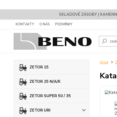
SKLADOVÉ ZÁSOBY | KAMENNÝ 
KONTAKTY
O NÁS
PODMÍNKY
Úvod
Z
ZETOR 15
Kata
ZETOR 25 N/A/K
ZETOR SUPER 50 / 35
ZETOR URI