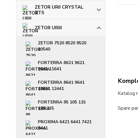
ZETOR URII CRYSTAL
ZTS
ZETOR URIII
ZETOR 7520 8520 9520
10540
FORTERRA 8621 9621
9641 11641
Komple
FORTERRA 8641 9641
10641 12441
Katalog 
FORTERRA 95 105 115
Spare par
125 135
PROXIMA 6421 6441 7421
8441