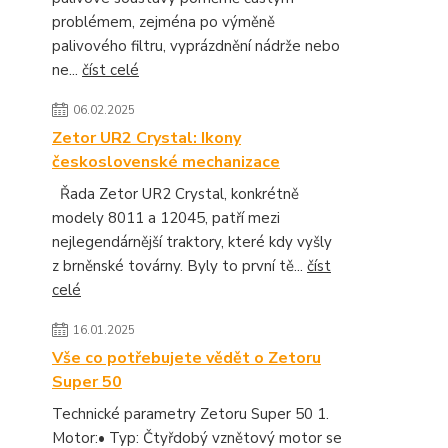
problémem, zejména po výměně
palivového filtru, vyprázdnění nádrže nebo
ne...
číst celé
06.02.2025
Zetor UR2 Crystal: Ikony
československé mechanizace
Řada Zetor UR2 Crystal, konkrétně
modely 8011 a 12045, patří mezi
nejlegendárnější traktory, které kdy vyšly
z brněnské továrny. Byly to první tě...
číst
celé
16.01.2025
Vše co potřebujete vědět o Zetoru
Super 50
Technické parametry Zetoru Super 50 1.
Motor:• Typ: Čtyřdobý vznětový motor se