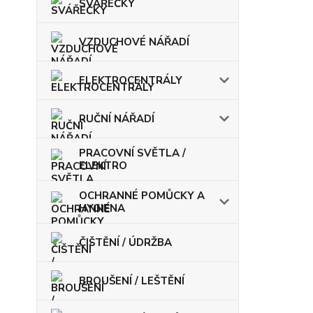
SVÁŘEČKY
VZDUCHOVÉ NÁŘADÍ
ELEKTROCENTRÁLY
RUČNÍ NÁŘADÍ
PRACOVNÍ SVĚTLA /
ELEKTRO
OCHRANNÉ POMŮCKY A
HYGIENA
ČIŠTĚNÍ / ÚDRŽBA
BROUŠENÍ / LEŠTĚNÍ