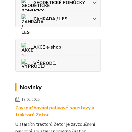
GEODETICKÉ POMŮCKY
ZAHRADA / LES
AKCE e-shop
VÝPRODEJ
Novinky
13.02.2025
Zavzdušňování palivové soustavy u
traktorů Zetor
U starších traktorů Zetor je zavzdušnění
palivové soustavy poměrně častým