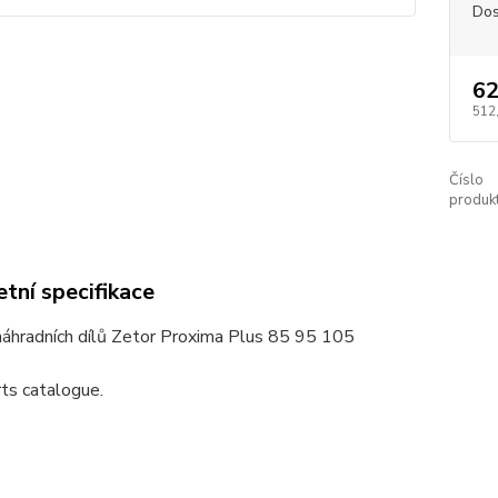
Dos
62
512
Číslo
produkt
tní specifikace
náhradních dílů Zetor Proxima Plus 85 95 105
ts catalogue.