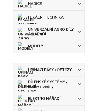
HADICE
FEKÁLNÍ TECHNIKA
UNIVERZÁLNÍ AGRO DÍLY
A NÁŘADÍ
MODELY
UPÍNACÍ PÁSY / ŘETĚZY
DÍLENSKÉ SYSTÉMY /
vozíky / bedny
ELEKTRO NÁŘADÍ