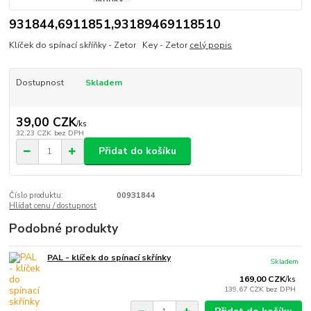
931844,6911851,93189469118510
Klíček do spínací skříňky - Zetor Key - Zetor
celý popis
Dostupnost
Skladem
39,00 CZK
/
ks
32,23 CZK
bez DPH
Přidat do košíku
Číslo produktu:
00931844
Hlídat cenu / dostupnost
Podobné produkty
PAL - klíček do spínací skřínky
Skladem
169,00 CZK
/
ks
139,67 CZK
bez DPH