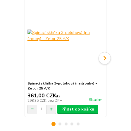
Spínací skříňka 3-polohová (na šrouby) -
Spínací skří
Zetor 25 A/K
Zetor Super
361,00 CZK
361,00 
/
ks
Skladem
298,35 CZK
bez DPH
298,35 CZK
Přidat do košíku