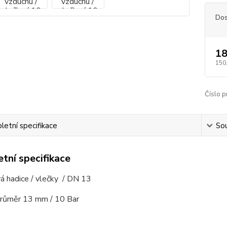
Dos
18
150
Číslo p
etní specifikace
Sou
tní specifikace
á hadice / vlečky / DN 13
 průměr 13 mm / 10 Bar