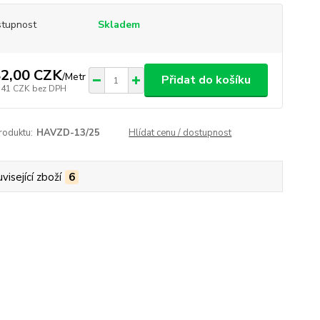
tupnost
Skladem
2,00 CZK
/
Metr
Přidat do košíku
,41 CZK
bez DPH
roduktu:
HAVZD-13/25
Hlídat cenu / dostupnost
visející zboží
6