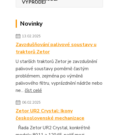
Novinky
13.02.2025
Zavzdušňování palivové soustavy u
traktorů Zetor
U starších traktorů Zetor je zavzdušnění
palivové soustavy poměrně častým
problémem, zejména po výměně
palivového filtru, vyprázdnění nádrže nebo
ne...
číst celé
06.02.2025
Zetor UR2 Crystal: Ikony
československé mechanizace
Řada Zetor UR2 Crystal, konkrétně