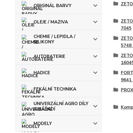
ZETO
ORIGINÁL BARVY
ZETO
OLEJE / MAZIVA
7045
CHEMIE / LEPIDLA /
ZETO
SILIKONY
5748
ZETO
AUTOBATERIE
1604
HADICE
FORT
9641
FEKÁLNÍ TECHNIKA
PROX
UNIVERZÁLNÍ AGRO DÍLY
Kompo
A NÁŘADÍ
MODELY