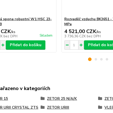
á spona robustní W1 HSC 23-
Rozvaděč vzduchu BK3651 - 
B
MPa
 CZK
4 521,00 CZK
/
ks
/
ks
Skladem
ZK
bez DPH
3 736,36 CZK
bez DPH
Přidat do košíku
Přidat do ko
zařazeno v kategoriích
R 15
ZETOR 25 N/A/K
ZETO
R URII CRYSTAL ZTS
ZETOR URIII
VLE