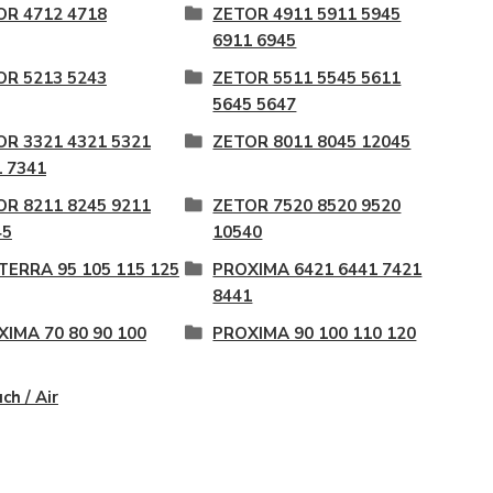
OR 4712 4718
ZETOR 4911 5911 5945
6911 6945
OR 5213 5243
ZETOR 5511 5545 5611
5645 5647
OR 3321 4321 5321
ZETOR 8011 8045 12045
 7341
OR 8211 8245 9211
ZETOR 7520 8520 9520
45
10540
TERRA 95 105 115 125
PROXIMA 6421 6441 7421
8441
IMA 70 80 90 100
PROXIMA 90 100 110 120
ch / Air