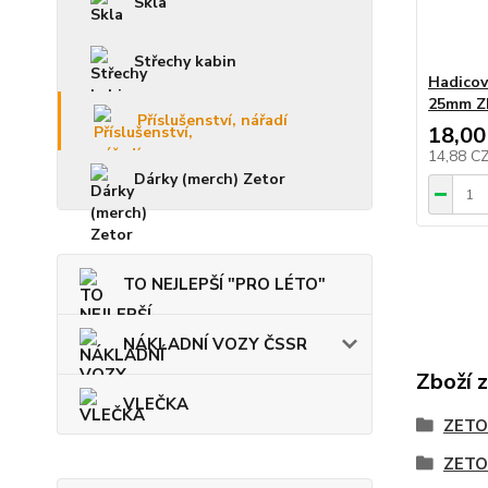
Skla
Střechy kabin
Hadicov
25mm Z
Příslušenství, nářadí
18,00
14,88 C
Dárky (merch) Zetor
TO NEJLEPŠÍ "PRO LÉTO"
NÁKLADNÍ VOZY ČSSR
Zboží 
VLEČKA
ZETO
ZETO