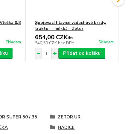
Vlečka 0,8
Spojovací hlavice vzduchové brzdy,
Spo
traktor - měkká - Zetor
vle
654,00 CZK
6
/
ks
Skladem
Skladem
540,50 CZK
bez DPH
54
šíku
Přidat do košíku
R SUPER 50 / 35
ZETOR URI
ČKA
HADICE