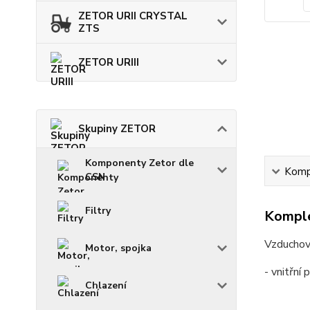
ZETOR URII CRYSTAL
ZTS
ZETOR URIII
Skupiny ZETOR
Komponenty Zetor dle
Kompl
CSN
Filtry
Komple
Vzduchov
Motor, spojka
- vnitřní
Chlazení