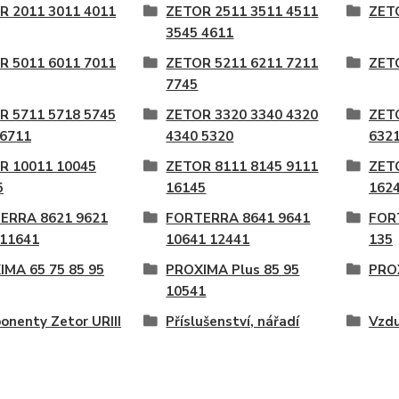
R 2011 3011 4011
ZETOR 2511 3511 4511
ZET
3545 4611
R 5011 6011 7011
ZETOR 5211 6211 7211
ZET
7745
R 5711 5718 5745
ZETOR 3320 3340 4320
ZET
 6711
4340 5320
6321
R 10011 10045
ZETOR 8111 8145 9111
ZET
5
16145
162
ERRA 8621 9621
FORTERRA 8641 9641
FOR
 11641
10641 12441
135
IMA 65 75 85 95
PROXIMA Plus 85 95
PROX
10541
nenty Zetor URIII
Příslušenství, nářadí
Vzdu