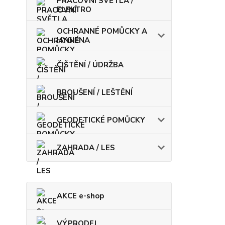
PRACOVNÍ SVĚTLA /
ELEKTRO
OCHRANNÉ POMŮCKY A
HYGIENA
ČIŠTĚNÍ / ÚDRŽBA
BROUŠENÍ / LEŠTĚNÍ
GEODETICKÉ POMŮCKY
ZAHRADA / LES
AKCE e-shop
VÝPRODEJ