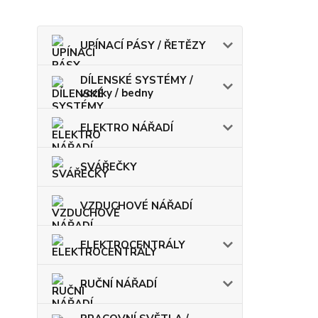
UPÍNACÍ PÁSY / ŘETĚZY
DÍLENSKÉ SYSTÉMY /
vozíky / bedny
ELEKTRO NÁŘADÍ
SVÁŘEČKY
VZDUCHOVÉ NÁŘADÍ
ELEKTROCENTRÁLY
RUČNÍ NÁŘADÍ