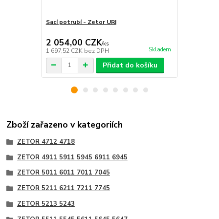
Sací potrubí - Zetor URI
Hadice 50/6
5245 3320 3
2 054,00 CZK
111,00 
/
ks
Skladem
1 697,52 CZK
bez DPH
91,74 CZK
b
Přidat do košíku
Zboží zařazeno v kategoriích
ZETOR 4712 4718
ZETOR 4911 5911 5945 6911 6945
ZETOR 5011 6011 7011 7045
ZETOR 5211 6211 7211 7745
ZETOR 5213 5243