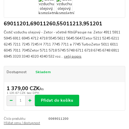
69011201,69011260,55011213,951201
Čistič vzduchu olejový - Zetor - včetně filtrůPasuje na: Zetor 4911 5911
5945 6911 6945 4712 4718 5545 5611 5645 5647Zetor 5211 5245 6211
6245 7211 7245 7245 H 7711 7745 7711 a 7745 TurboZetor 5011 6011
6045 7011 7045Zetor 5711 5718 5745 5748 6711 6718 6745 6748 6911
6945 3320 3340 4320 4340 532 roz...
celý popis
Dostupnost
Skladem
1 379,00 CZK
/
ks
1 139,67 CZK
bez DPH
Přidat do košíku
Číslo produktu:
0069011200
Hlídat cenu / dostupnost