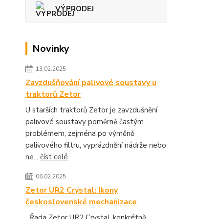
VÝPRODEJ
Novinky
13.02.2025
Zavzdušňování palivové soustavy u
traktorů Zetor
U starších traktorů Zetor je zavzdušnění
palivové soustavy poměrně častým
problémem, zejména po výměně
palivového filtru, vyprázdnění nádrže nebo
ne...
číst celé
06.02.2025
Zetor UR2 Crystal: Ikony
československé mechanizace
Řada Zetor UR2 Crystal, konkrétně