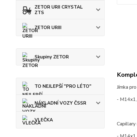
ZETOR URII CRYSTAL
ZTS
ZETOR URIII
Skupiny ZETOR
Komple
TO NEJLEPŠÍ "PRO LÉTO"
Jímka pro
- M14x1
NÁKLADNÍ VOZY ČSSR
VLEČKA
Capillary
- M14x1