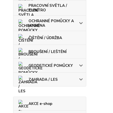
PRACOVNÍ SVĚTLA /
ELEKTRO
OCHRANNÉ POMŮCKY A
HYGIENA
ČIŠTĚNÍ / ÚDRŽBA
BROUŠENÍ / LEŠTĚNÍ
GEODETICKÉ POMŮCKY
ZAHRADA / LES
AKCE e-shop