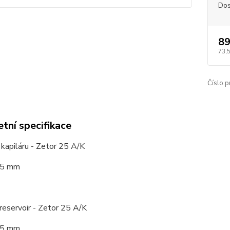
Dos
89
73,
Číslo p
tní specifikace
 kapiláru - Zetor 25 A/K
,5 mm
 reservoir - Zetor 25 A/K
,5 mm