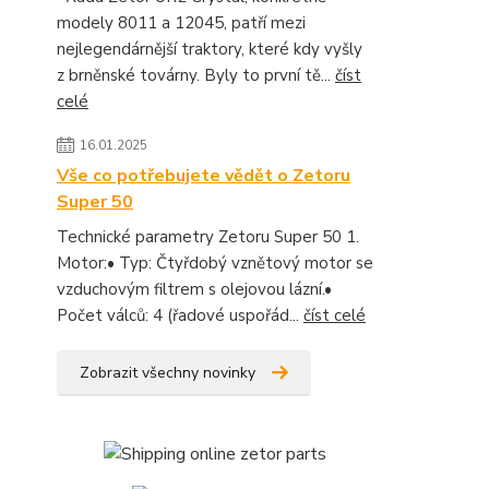
modely 8011 a 12045, patří mezi
nejlegendárnější traktory, které kdy vyšly
z brněnské továrny. Byly to první tě...
číst
celé
16.01.2025
Vše co potřebujete vědět o Zetoru
Super 50
Technické parametry Zetoru Super 50 1.
Motor:• Typ: Čtyřdobý vznětový motor se
vzduchovým filtrem s olejovou lázní.•
Počet válců: 4 (řadové uspořád...
číst celé
Zobrazit všechny novinky