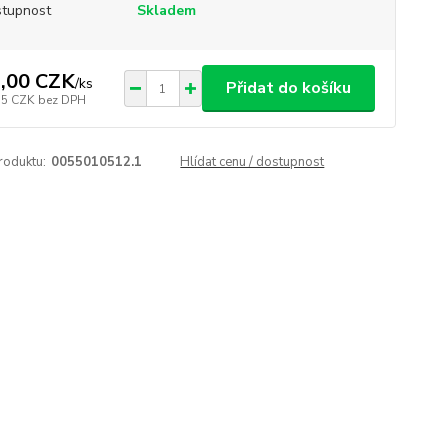
tupnost
Skladem
,00 CZK
/
ks
Přidat do košíku
55 CZK
bez DPH
roduktu:
0055010512.1
Hlídat cenu / dostupnost