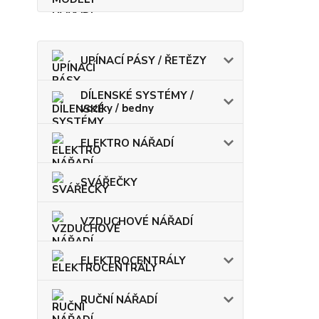
UPÍNACÍ PÁSY / ŘETĚZY
DÍLENSKÉ SYSTÉMY /
vozíky / bedny
ELEKTRO NÁŘADÍ
SVÁŘEČKY
VZDUCHOVÉ NÁŘADÍ
ELEKTROCENTRÁLY
RUČNÍ NÁŘADÍ