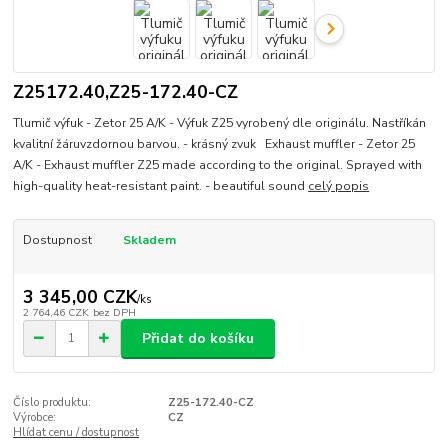
Z25172.40,Z25-172.40-CZ
Tlumič výfuk - Zetor 25 A/K - Výfuk Z25 vyrobený dle originálu. Nastříkán
kvalitní žáruvzdornou barvou. - krásný zvuk Exhaust muffler - Zetor 25
A/K - Exhaust muffler Z25 made according to the original. Sprayed with
high-quality heat-resistant paint. - beautiful sound
celý popis
Dostupnost
Skladem
3 345,00 CZK
/
ks
2 764,46 CZK
bez DPH
Přidat do košíku
Číslo produktu:
Z25-172.40-CZ
Výrobce:
CZ
Hlídat cenu / dostupnost