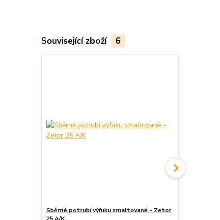
Související zboží
6
Sběrné potrubí výfuku smaltované - Zetor
Těsnění kole
25 A/K