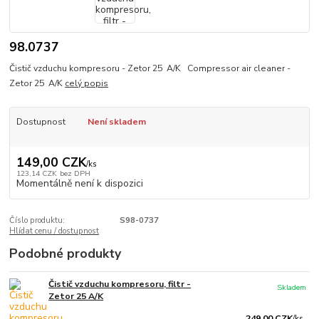
98.0737
Čistič vzduchu kompresoru - Zetor 25 A/K Compressor air cleaner -
Zetor 25 A/K
celý popis
Dostupnost
Není skladem
149,00 CZK
/
ks
123,14 CZK
bez DPH
Momentálně není k dispozici
Číslo produktu:
S98-0737
Hlídat cenu / dostupnost
Podobné produkty
Čistič vzduchu kompresoru, filtr -
Skladem
Zetor 25 A/K
249,00 CZK
/
ks