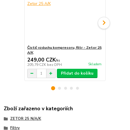
Čistič vzduchu kompresoru, filtr - Zetor 25
Čistič vzduc
A/K
Super 50
249,00 CZK
249,00 
/
ks
Skladem
205,79 CZK
bez DPH
205,79 CZK
Přidat do košíku
Zboží zařazeno v kategoriích
ZETOR 25 N/A/K
Filtry