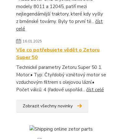
modely 8011 a 12045, patří mezi
nejlegendárnější traktory, které kdy vyšly
z brněnské továrny. Byly to první tě...
číst
celé
16.01.2025
Vše co potřebujete vědět o Zetoru
Super 50
Technické parametry Zetoru Super 50 1.
Motor:• Typ: Čtyřdobý vznětový motor se
vzduchovým filtrem s olejovou lázní.•
Počet válců: 4 (řadové uspořád...
číst celé
Zobrazit všechny novinky