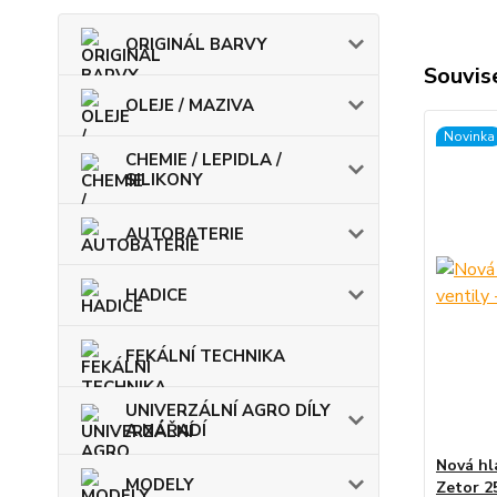
ORIGINÁL BARVY
Souvise
OLEJE / MAZIVA
Novinka
CHEMIE / LEPIDLA /
SILIKONY
AUTOBATERIE
HADICE
FEKÁLNÍ TECHNIKA
UNIVERZÁLNÍ AGRO DÍLY
A NÁŘADÍ
Nová hla
MODELY
Zetor 2