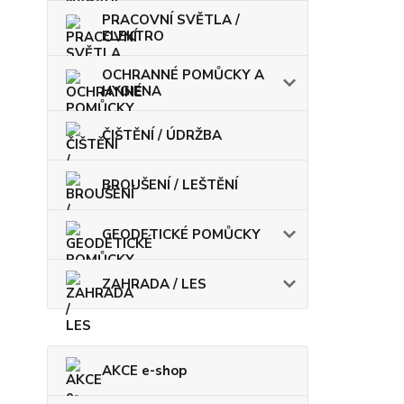
PRACOVNÍ SVĚTLA /
ELEKTRO
OCHRANNÉ POMŮCKY A
HYGIENA
ČIŠTĚNÍ / ÚDRŽBA
BROUŠENÍ / LEŠTĚNÍ
GEODETICKÉ POMŮCKY
ZAHRADA / LES
AKCE e-shop