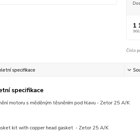
Dos
1 
966
Číslo p
etní specifikace
Sou
tní specifikace
nění motoru s měděným těsněním pod hlavu - Zetor 25 A/K
asket kit with copper head gasket - Zetor 25 A/K