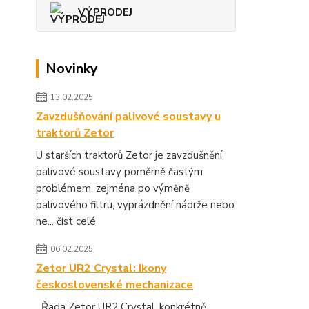
VÝPRODEJ
Novinky
13.02.2025
Zavzdušňování palivové soustavy u
traktorů Zetor
U starších traktorů Zetor je zavzdušnění
palivové soustavy poměrně častým
problémem, zejména po výměně
palivového filtru, vyprázdnění nádrže nebo
ne...
číst celé
06.02.2025
Zetor UR2 Crystal: Ikony
československé mechanizace
Řada Zetor UR2 Crystal, konkrétně