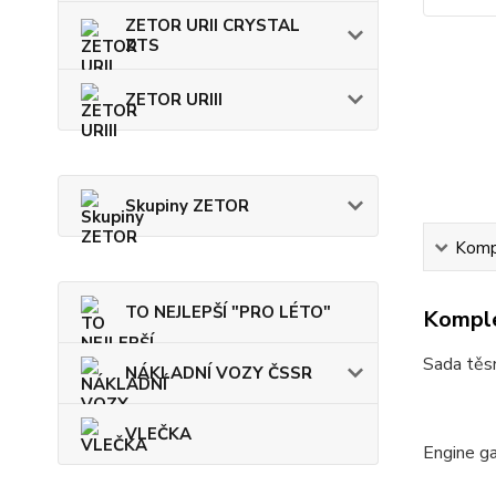
ZETOR URII CRYSTAL
ZTS
ZETOR URIII
Skupiny ZETOR
Kompl
TO NEJLEPŠÍ "PRO LÉTO"
Komple
Sada těs
NÁKLADNÍ VOZY ČSSR
VLEČKA
Engine g