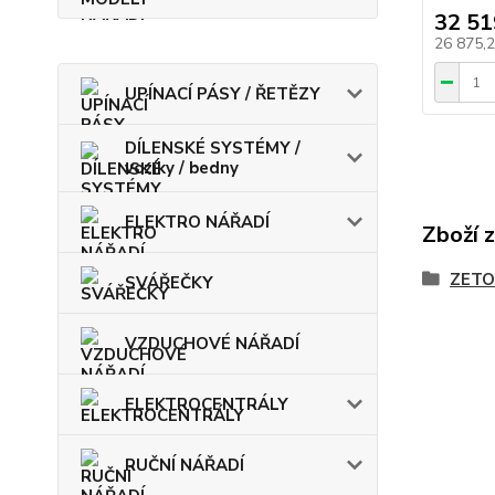
32 51
26 875,
UPÍNACÍ PÁSY / ŘETĚZY
DÍLENSKÉ SYSTÉMY /
vozíky / bedny
ELEKTRO NÁŘADÍ
Zboží 
ZETO
SVÁŘEČKY
VZDUCHOVÉ NÁŘADÍ
ELEKTROCENTRÁLY
RUČNÍ NÁŘADÍ