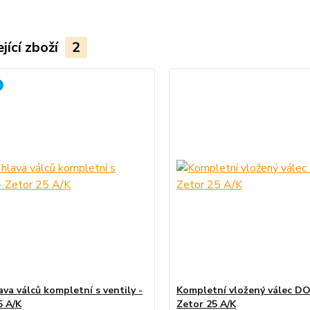
jící zboží
2
va válců kompletní s ventily -
Kompletní vložený válec D
5 A/K
Zetor 25 A/K