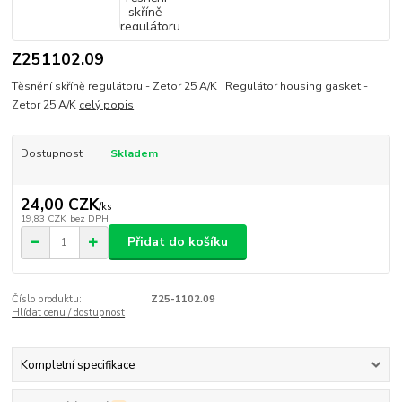
Z251102.09
Těsnění skříně regulátoru - Zetor 25 A/K Regulátor housing gasket -
Zetor 25 A/K
celý popis
Dostupnost
Skladem
24,00 CZK
/
ks
19,83 CZK
bez DPH
Přidat do košíku
Číslo produktu:
Z25-1102.09
Hlídat cenu / dostupnost
Kompletní specifikace