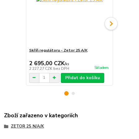
Skříň regulátoru - Zetor 25 A/K
Matice vačko
Zetor 25 A/
2 695,00 CZK
535,00 
/
ks
Skladem
2 227,27 CZK
bez DPH
442,15 CZK
Přidat do košíku
Zboží zařazeno v kategoriích
ZETOR 25 N/A/K