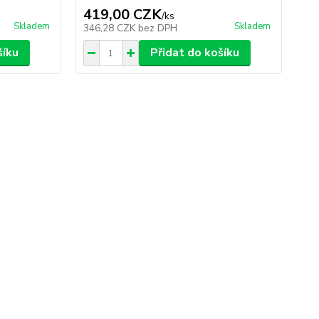
419,00 CZK
4
/
ks
Skladem
Skladem
346,28 CZK
bez DPH
35
šíku
Přidat do košíku