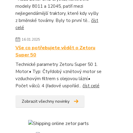
modely 8011 a 12045, patří mezi
nejlegendárnější traktory, které kdy vyšly
z brněnské továrny. Byly to první tě...
číst
celé
16.01.2025
Vše co potřebujete vědět o Zetoru
Super 50
Technické parametry Zetoru Super 50 1.
Motor:• Typ: Čtyřdobý vznětový motor se
vzduchovým filtrem s olejovou lázní.•
Počet válců: 4 (řadové uspořád...
číst celé
Zobrazit všechny novinky