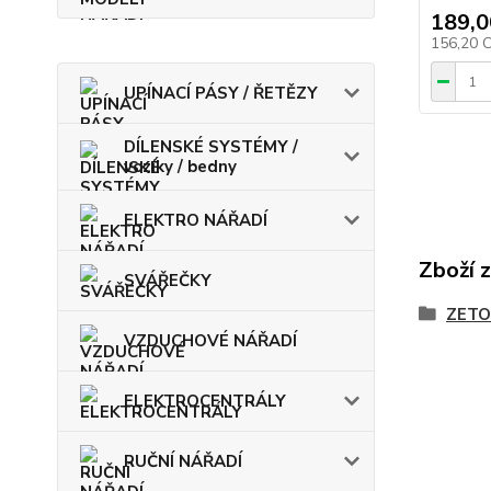
189,0
156,20 
UPÍNACÍ PÁSY / ŘETĚZY
DÍLENSKÉ SYSTÉMY /
vozíky / bedny
ELEKTRO NÁŘADÍ
Zboží 
SVÁŘEČKY
ZETO
VZDUCHOVÉ NÁŘADÍ
ELEKTROCENTRÁLY
RUČNÍ NÁŘADÍ