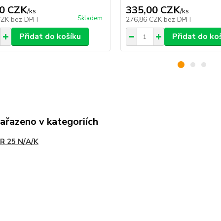
0 CZK
335,00 CZK
/
ks
/
ks
Skladem
CZK
bez DPH
276,86 CZK
bez DPH
Přidat do košíku
Přidat do ko
zařazeno v kategoriích
R 25 N/A/K