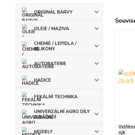
ORIGINÁL BARVY
Souvise
OLEJE / MAZIVA
CHEMIE / LEPIDLA /
SILIKONY
AUTOBATERIE
HADICE
FEKÁLNÍ TECHNIKA
UNIVERZÁLNÍ AGRO DÍLY
A NÁŘADÍ
Vstřikov
MODELY
A/K