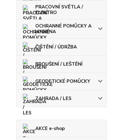
PRACOVNÍ SVĚTLA /
ELEKTRO
OCHRANNÉ POMŮCKY A
HYGIENA
ČIŠTĚNÍ / ÚDRŽBA
BROUŠENÍ / LEŠTĚNÍ
GEODETICKÉ POMŮCKY
ZAHRADA / LES
AKCE e-shop