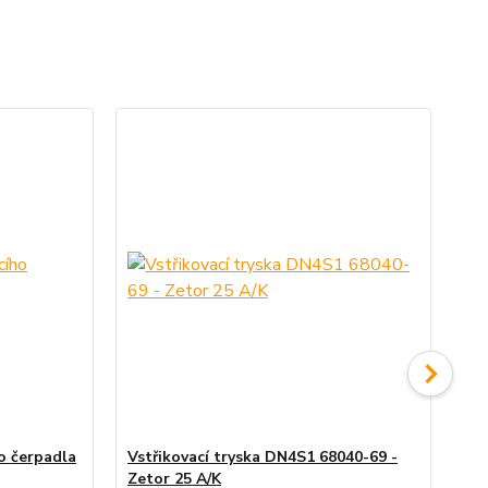
ho čerpadla
Vstřikovací tryska DN4S1 68040-69 -
Dr
Zetor 25 A/K
Ze