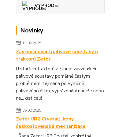
VÝPRODEJ
Novinky
13.02.2025
Zavzdušňování palivové soustavy u
traktorů Zetor
U starších traktorů Zetor je zavzdušnění
palivové soustavy poměrně častým
problémem, zejména po výměně
palivového filtru, vyprázdnění nádrže nebo
ne...
číst celé
06.02.2025
Zetor UR2 Crystal: Ikony
československé mechanizace
Řada Zetor UR2 Crystal, konkrétně