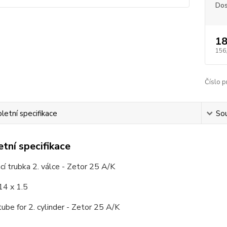
Dos
18
156
Číslo p
etní specifikace
Sou
tní specifikace
cí trubka 2. válce - Zetor 25 A/K
14 x 1.5
 tube for 2. cylinder - Zetor 25 A/K