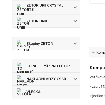
ZETOR URII CRYSTAL
ZTS
ZETOR URIII
Skupiny ZETOR
Kompl
TO NEJLEPŠÍ "PRO LÉTO"
Komple
Vstřikova
NÁKLADNÍ VOZY ČSSR
- závit M
VLEČKA
Injection