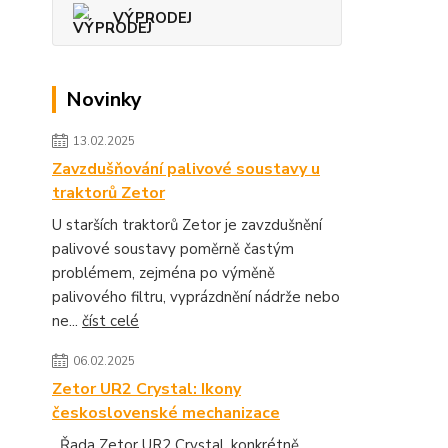
VÝPRODEJ
Novinky
13.02.2025
Zavzdušňování palivové soustavy u
traktorů Zetor
U starších traktorů Zetor je zavzdušnění
palivové soustavy poměrně častým
problémem, zejména po výměně
palivového filtru, vyprázdnění nádrže nebo
ne...
číst celé
06.02.2025
Zetor UR2 Crystal: Ikony
československé mechanizace
Řada Zetor UR2 Crystal, konkrétně