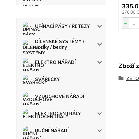
335,0
276,86 
UPÍNACÍ PÁSY / ŘETĚZY
DÍLENSKÉ SYSTÉMY /
vozíky / bedny
ELEKTRO NÁŘADÍ
Zboží 
ZETO
SVÁŘEČKY
VZDUCHOVÉ NÁŘADÍ
ELEKTROCENTRÁLY
RUČNÍ NÁŘADÍ