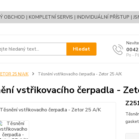
OBCHOD | KOMPLETNÍ SERVIS | INDIVIDUÁLNÍ PŘÍSTUP | J
Nevíte
Hledat
0042
Po - P
ZETOR 25 N/A/K
Těsnění vstřikovacího čerpadla - Zetor 25 A/K
ění vstřikovacího čerpadla - Ze
Z25
Těsněn
gasket