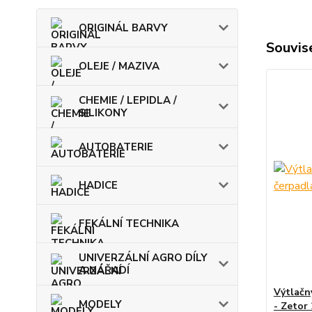
ORIGINÁL BARVY
Souvise
OLEJE / MAZIVA
CHEMIE / LEPIDLA /
SILIKONY
AUTOBATERIE
HADICE
FEKÁLNÍ TECHNIKA
UNIVERZÁLNÍ AGRO DÍLY
A NÁŘADÍ
Výtlačn
MODELY
- Zetor 