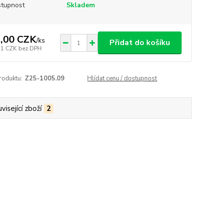
tupnost
Skladem
,00 CZK
/
ks
Přidat do košíku
31 CZK
bez DPH
roduktu:
Z25-1005.09
Hlídat cenu / dostupnost
visející zboží
2