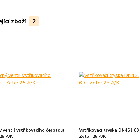
jící zboží
2
ý ventil vstřikovacího čerpadla
Vstřikovací tryska DN4S1 68
25 A/K
Zetor 25 A/K