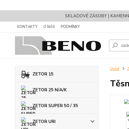
SKLADOVÉ ZÁSOBY | KAMENNÝ 
KONTAKTY
O NÁS
PODMÍNKY
Úvod
ZETOR 15
Těsn
ZETOR 25 N/A/K
ZETOR SUPER 50 / 35
ZETOR URI