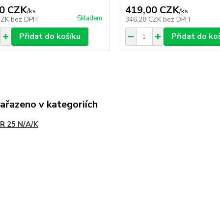
0 CZK
419,00 CZK
/
ks
/
ks
Skladem
CZK
bez DPH
346,28 CZK
bez DPH
Přidat do košíku
Přidat do ko
zařazeno v kategoriích
R 25 N/A/K