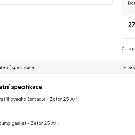
Dos
27
22,
Číslo p
etní specifikace
Sou
tní specifikace
střikovacího čerpadla - Zetor 25 A/K
 pump gasket - Zetor 25 A/K