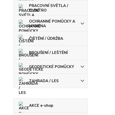
PRACOVNÍ SVĚTLA /
ELEKTRO
OCHRANNÉ POMŮCKY A
HYGIENA
ČIŠTĚNÍ / ÚDRŽBA
BROUŠENÍ / LEŠTĚNÍ
GEODETICKÉ POMŮCKY
ZAHRADA / LES
AKCE e-shop