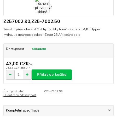
Z257002.90,Z25-7002.50
Těsnění převodové skříně hydrauliky horní - Zetor 25 A/K Upper
hydraulic gearbox gasket - Zetor 25 A/K
celý popis
Dostupnost
Skladem
43,00 CZK
/
ks
35,54 CZK
bez DPH
Přidat do košíku
Číslo produktu:
Z25-7002.90
Hlídat cenu / dostupnost
Kompletní specifikace