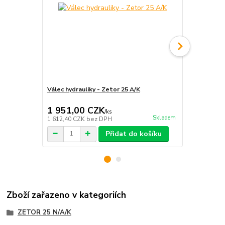
Válec hydrauliky - Zetor 25 A/K
Skříň hydrau
25 A/K
1 951,00 CZK
6 921,0
/
ks
Skladem
1 612,40 CZK
bez DPH
5 719,83 CZ
Přidat do košíku
Zboží zařazeno v kategoriích
ZETOR 25 N/A/K