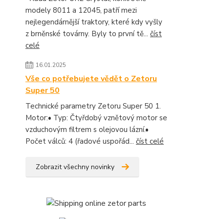
modely 8011 a 12045, patří mezi
nejlegendárnější traktory, které kdy vyšly
z brněnské továrny. Byly to první tě...
číst
celé
16.01.2025
Vše co potřebujete vědět o Zetoru
Super 50
Technické parametry Zetoru Super 50 1.
Motor:• Typ: Čtyřdobý vznětový motor se
vzduchovým filtrem s olejovou lázní.•
Počet válců: 4 (řadové uspořád...
číst celé
Zobrazit všechny novinky