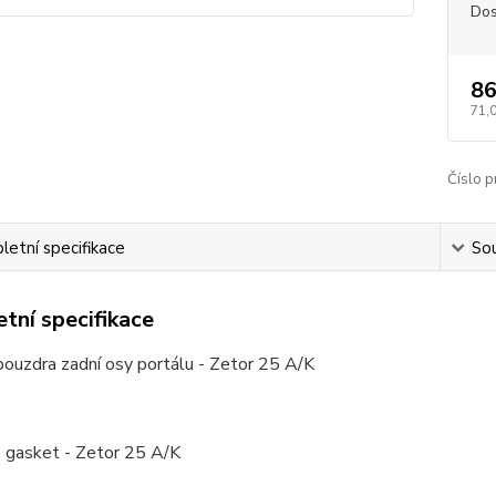
Dos
86
71,
Číslo p
etní specifikace
Sou
tní specifikace
ouzdra zadní osy portálu - Zetor 25 A/K
e gasket - Zetor 25 A/K