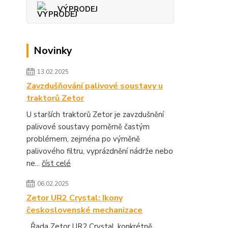
VÝPRODEJ
Novinky
13.02.2025
Zavzdušňování palivové soustavy u
traktorů Zetor
U starších traktorů Zetor je zavzdušnění
palivové soustavy poměrně častým
problémem, zejména po výměně
palivového filtru, vyprázdnění nádrže nebo
ne...
číst celé
06.02.2025
Zetor UR2 Crystal: Ikony
československé mechanizace
Řada Zetor UR2 Crystal, konkrétně