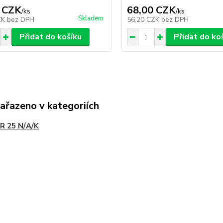
 CZK
68,00 CZK
/
ks
/
ks
Skladem
ZK
bez DPH
56,20 CZK
bez DPH
Přidat do košíku
Přidat do ko
zařazeno v kategoriích
R 25 N/A/K