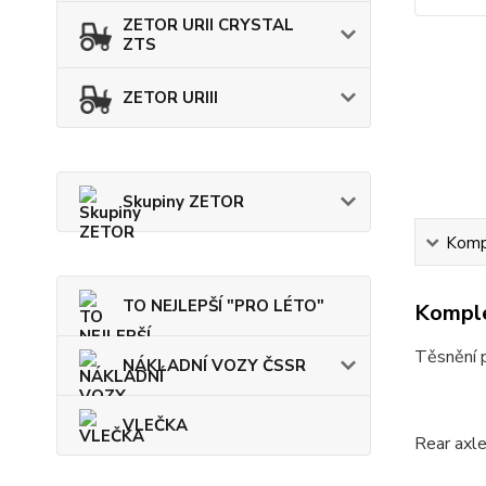
ZETOR URII CRYSTAL
ZTS
ZETOR URIII
Skupiny ZETOR
Kompl
TO NEJLEPŠÍ "PRO LÉTO"
Komple
Těsnění p
NÁKLADNÍ VOZY ČSSR
VLEČKA
Rear axl