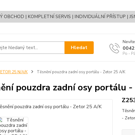
OBCHOD | KOMPLETNÍ SERVIS | INDIVIDUÁLNÍ PŘÍSTUP | J
Nevíte
Hledat
0042
Po - P
ZETOR 25 N/A/K
Těsnění pouzdra zadní osy portálu - Zetor 25 A/K
ění pouzdra zadní osy portálu -
Z253
Těsněn
- Zeto