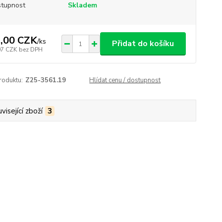
tupnost
Skladem
,00 CZK
/
ks
Přidat do košíku
07 CZK
bez DPH
roduktu:
Z25-3561.19
Hlídat cenu / dostupnost
visející zboží
3