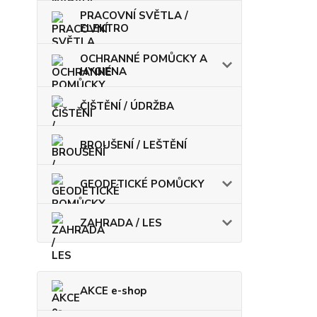
PRACOVNÍ SVĚTLA /
ELEKTRO
OCHRANNÉ POMŮCKY A
HYGIENA
ČIŠTĚNÍ / ÚDRŽBA
BROUŠENÍ / LEŠTĚNÍ
GEODETICKÉ POMŮCKY
ZAHRADA / LES
AKCE e-shop