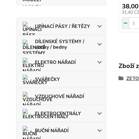
38,00
31,40 C
UPÍNACÍ PÁSY / ŘETĚZY
DÍLENSKÉ SYSTÉMY /
vozíky / bedny
ELEKTRO NÁŘADÍ
Zboží 
ZETO
SVÁŘEČKY
VZDUCHOVÉ NÁŘADÍ
ELEKTROCENTRÁLY
RUČNÍ NÁŘADÍ