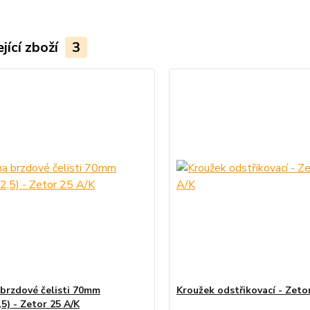
jící zboží
3
 brzdové čelisti 70mm
Kroužek odstřikovací - Zeto
,5) - Zetor 25 A/K