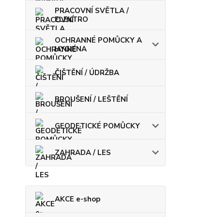
PRACOVNÍ SVĚTLA /
ELEKTRO
OCHRANNÉ POMŮCKY A
HYGIENA
ČIŠTĚNÍ / ÚDRŽBA
BROUŠENÍ / LEŠTĚNÍ
GEODETICKÉ POMŮCKY
ZAHRADA / LES
AKCE e-shop