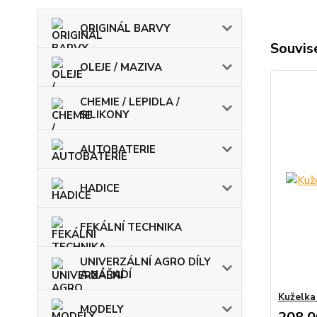
ORIGINÁL BARVY
Souvise
OLEJE / MAZIVA
CHEMIE / LEPIDLA /
SILIKONY
AUTOBATERIE
HADICE
FEKÁLNÍ TECHNIKA
UNIVERZÁLNÍ AGRO DÍLY
A NÁŘADÍ
Kuželka
MODELY