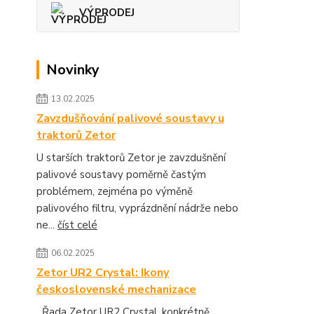
VÝPRODEJ
Novinky
13.02.2025
Zavzdušňování palivové soustavy u
traktorů Zetor
U starších traktorů Zetor je zavzdušnění
palivové soustavy poměrně častým
problémem, zejména po výměně
palivového filtru, vyprázdnění nádrže nebo
ne...
číst celé
06.02.2025
Zetor UR2 Crystal: Ikony
československé mechanizace
Řada Zetor UR2 Crystal, konkrétně