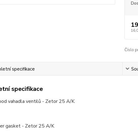
Dos
19
16,
Číslo p
etní specifikace
Sou
tní specifikace
od vahadla ventilů - Zetor 25 A/K
er gasket - Zetor 25 A/K