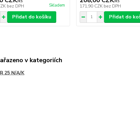
0 CZK
208,00 CZK
/
ks
/
ks
Skladem
CZK
bez DPH
171,90 CZK
bez DPH
Přidat do košíku
Přidat do ko
zařazeno v kategoriích
R 25 N/A/K