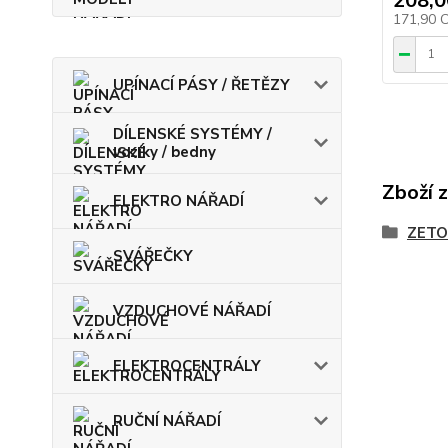
208,0
171,90 
UPÍNACÍ PÁSY / ŘETĚZY
DÍLENSKÉ SYSTÉMY /
vozíky / bedny
Zboží 
ELEKTRO NÁŘADÍ
ZETO
SVÁŘEČKY
VZDUCHOVÉ NÁŘADÍ
ELEKTROCENTRÁLY
RUČNÍ NÁŘADÍ