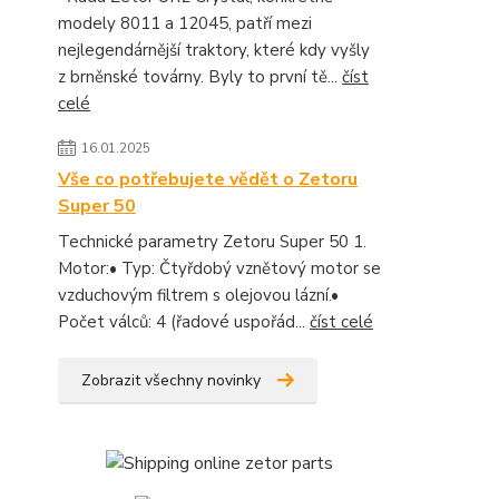
modely 8011 a 12045, patří mezi
nejlegendárnější traktory, které kdy vyšly
z brněnské továrny. Byly to první tě...
číst
celé
16.01.2025
Vše co potřebujete vědět o Zetoru
Super 50
Technické parametry Zetoru Super 50 1.
Motor:• Typ: Čtyřdobý vznětový motor se
vzduchovým filtrem s olejovou lázní.•
Počet válců: 4 (řadové uspořád...
číst celé
Zobrazit všechny novinky