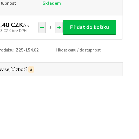
tupnost
Skladem
,40 CZK
/
ks
Přidat do košíku
03 CZK
bez DPH
roduktu:
Z25-154.02
Hlídat cenu / dostupnost
visející zboží
3