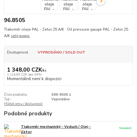
96.8505
Tlakoměr oleje PAL - Zetor 25 A/K Oil pressure gauge PAL - Zetor 25
A/K
celý popis
Dostupnost
VYPRODÁNO / SOLD OUT
1 348,00 CZK
/
ks
1 114,05 CZK
bez DPH
Momentálně není k dispozici
Číslo produktu:
S96-8505.1
Typ::
Vyprodáno
Hlídat cenu / dostupnost
Podobné produkty
Tlakoměr mechanický - Vzduch / Olej -
Skladem
Zetor