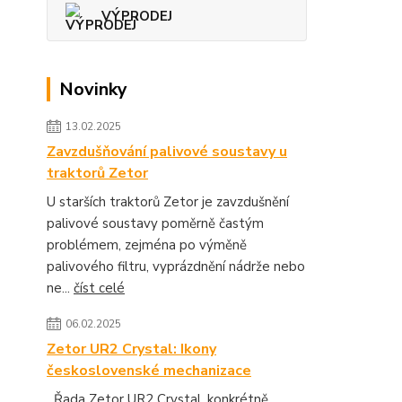
VÝPRODEJ
Novinky
13.02.2025
Zavzdušňování palivové soustavy u
traktorů Zetor
U starších traktorů Zetor je zavzdušnění
palivové soustavy poměrně častým
problémem, zejména po výměně
palivového filtru, vyprázdnění nádrže nebo
ne...
číst celé
06.02.2025
Zetor UR2 Crystal: Ikony
československé mechanizace
Řada Zetor UR2 Crystal, konkrétně