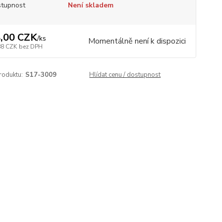
tupnost
Není skladem
,00 CZK
/
ks
Momentálně není k dispozici
88 CZK
bez DPH
roduktu:
S17-3009
Hlídat cenu / dostupnost