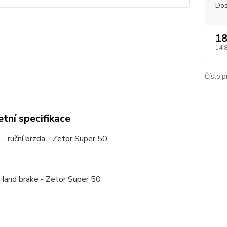
Dos
18
14,
Číslo p
tní specifikace
- ruční brzda - Zetor Super 50
 Hand brake - Zetor Super 50