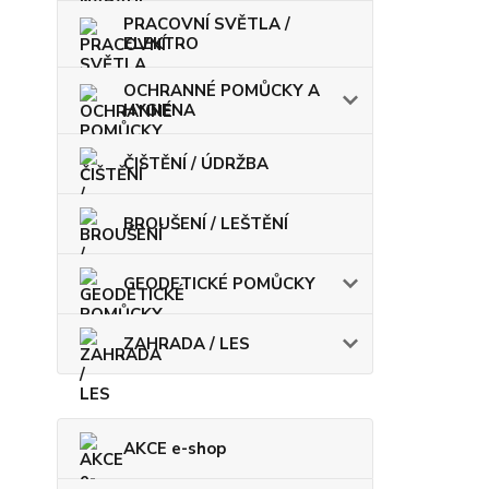
PRACOVNÍ SVĚTLA /
ELEKTRO
OCHRANNÉ POMŮCKY A
HYGIENA
ČIŠTĚNÍ / ÚDRŽBA
BROUŠENÍ / LEŠTĚNÍ
GEODETICKÉ POMŮCKY
ZAHRADA / LES
AKCE e-shop