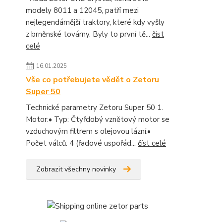
modely 8011 a 12045, patří mezi
nejlegendárnější traktory, které kdy vyšly
z brněnské továrny. Byly to první tě...
číst
celé
16.01.2025
Vše co potřebujete vědět o Zetoru
Super 50
Technické parametry Zetoru Super 50 1.
Motor:• Typ: Čtyřdobý vznětový motor se
vzduchovým filtrem s olejovou lázní.•
Počet válců: 4 (řadové uspořád...
číst celé
Zobrazit všechny novinky