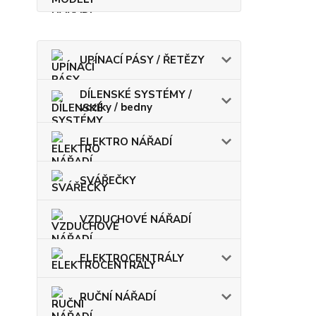
UPÍNACÍ PÁSY / ŘETĚZY
DÍLENSKÉ SYSTÉMY /
vozíky / bedny
ELEKTRO NÁŘADÍ
SVÁŘEČKY
VZDUCHOVÉ NÁŘADÍ
ELEKTROCENTRÁLY
RUČNÍ NÁŘADÍ